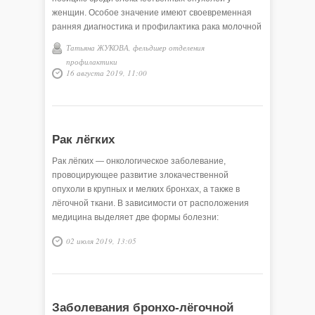
женщин. Особое значение имеют своевременная
ранняя диагностика и профилактика рака молочной
железы, которая поможет предотвратить опасные
Татьяна ЖУКОВА, фельдшер отделения
последствия и сохранить жизнь пациентке.
профилактики
16 августа 2019, 11:00
Рак лёгких
Рак лёгких — онкологическое заболевание,
провоцирующее развитие злокачественной
опухоли в крупных и мелких бронхах, а также в
лёгочной ткани. В зависимости от расположения
медицина выделяет две формы болезни:
центральную и периферическую, которые
02 июля 2019, 13:05
различаются первичной симптоматикой.
Заболевания бронхо-лёгочной