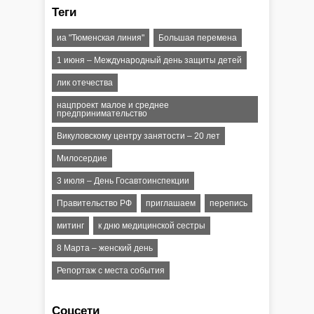
Теги
иа "Тюменская линия"
Большая перемена
1 июня – Международный день защиты детей
лик отечества
нацпроект малое и среднее
предпринимательство
Викуловскому центру занятости – 20 лет
Милосердие
3 июля – День Госавтоинспекции
Правительство РФ
приглашаем
перепись
митинг
к дню медицинской сестры
8 Марта – женский день
Репортаж с места события
Соцсети