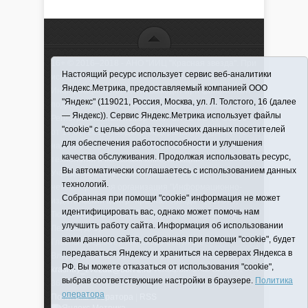
16+ © 2016–2018 - АНО "ИИЦ "Красная звезда". При
Настоящий ресурс использует сервис веб-аналитики
использовании материалов ссылка обязательна
Яндекс.Метрика, предоставляемый компанией ООО
Информационная лента выходит при финансовой
"Яндекс" (119021, Россия, Москва, ул. Л. Толстого, 16 (далее
поддержке правительства Тюменской области
— Яндекс)). Сервис Яндекс.Метрика использует файлы
Регистрационный номер СМИ ЭЛ № ФС 77-66066
"cookie" с целью сбора технических данных посетителей
от 10.06. 2016 г. выдано Федеральной службой по
для обеспечения работоспособности и улучшения
надзору в сфере связи, информационных
качества обслуживания. Продолжая использовать ресурс,
технологий и массовых коммуникаций.
Вы автоматически соглашаетесь с использованием данных
Учредитель (соучредители) Автономная
технологий.
некоммерческая организация "Информационно-
Собранная при помощи "cookie" информация не может
издательский центр "Красная звезда"" (627570,
идентифицировать вас, однако может помочь нам
Тюменская обл., Викуловский р-н, с. Викулово, ул.
улучшить работу сайта. Информация об использовании
Ленина, д. 5).
вами данного сайта, собранная при помощи "cookie", будет
Главный редактор Антюхова Светлана
передаваться Яндексу и храниться на серверах Яндекса в
Владимировна. Адрес электронной почты:
РФ. Вы можете отказаться от использования "cookie",
krasnay_zvezda@obl72.ru
Телефон: 2-42-32; 2-41-
выбрав соответствующие настройки в браузере.
Политика
36.
оператора
Политика оператора
|
RSS