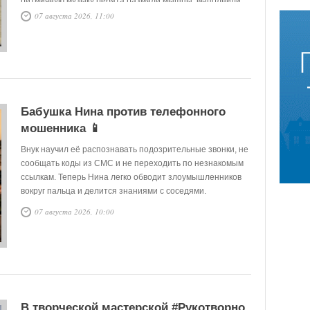
ритмичную музыку ребята размяли мышцы, выполнили
упражнения на координацию и гибкость, зарядившись
07 августа 2026, 11:00
отличным настроением.
Бабушка Нина против телефонного
мошенника 📱
Внук научил её распознавать подозрительные звонки, не
сообщать коды из СМС и не переходить по незнакомым
ссылкам. Теперь Нина легко обводит злоумышленников
вокруг пальца и делится знаниями с соседями.
07 августа 2026, 10:00
В творческой мастерской #Рукотворно