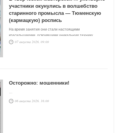
участники окунулись в волшебство
старинного промысла — Тюменскую
(кармацкую) роспись
На время занятия они стали настоящими
красильщиками, освоившими уникальную технику,
пришедшую к нам из глубины веков.
07 августа 2026, 09:00
Осторожно: мошенники!
…
06 августа 2026, 16:00