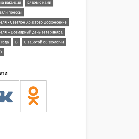
ка вакансий
рядом с нами
вали прессы
реля - Светлое Христово Воскресение
реля – Всемирный день ветеринара
 года
В
С заботой об экологии
О
ети