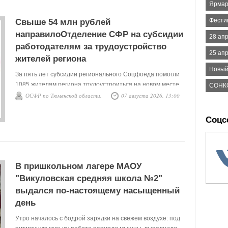
Ярмар
Фести
Свыше 54 млн рублей
направилоОтделение СФР на субсидии
28 ап
работодателям за трудоустройство
25 ап
жителей региона
Новый
За пять лет субсидии регионального Соцфонда помогли
1085 жителям региона трудоустроиться на новом месте.
СОНК
Всего на соответствующие цели работодателям было
ОСФР по Тюменской области,
07 августа 2026, 13:00
перечислено свыше 54 млн рублей. За это период
поддержку получили 284 работодателя Тюменской
Соцс
области.
В пришкольном лагере МАОУ
"Викуловская средняя школа №2"
выдался по-настоящему насыщенный
день
Утро началось с бодрой зарядки на свежем воздухе: под