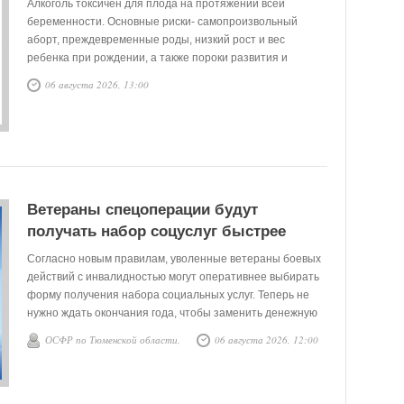
Алкоголь токсичен для плода на протяжении всей
беременности. Основные риски- самопроизвольный
аборт, преждевременные роды, низкий рост и вес
ребенка при рождении, а также пороки развития и
нарушения нервной системы.
06 августа 2026, 13:00
Ветераны спецоперации будут
получать набор соцуслуг быстрее
Согласно новым правилам, уволенные ветераны боевых
действий с инвалидностью могут оперативнее выбирать
форму получения набора социальных услуг. Теперь не
нужно ждать окончания года, чтобы заменить денежную
компенсацию на рецептурные лекарства, санаторное
ОСФР по Тюменской области,
06 августа 2026, 12:00
лечение и бесплатный проезд на пригородных
электричках.