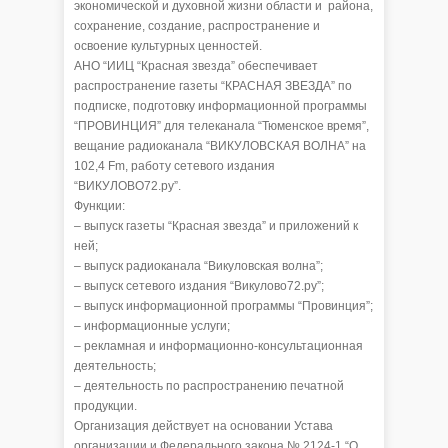
экономической и духовной жизни области и района,
сохранение, создание, распространение и
освоение культурных ценностей.
АНО “ИИЦ “Красная звезда” обеспечивает
распространение газеты “КРАСНАЯ ЗВЕЗДА” по
подписке, подготовку информационной программы
“ПРОВИНЦИЯ” для телеканала “Тюменское время”,
вещание радиоканала “ВИКУЛОВСКАЯ ВОЛНА” на
102,4 Fm, работу сетевого издания
“ВИКУЛОВО72.ру”.
Функции:
– выпуск газеты “Красная звезда” и приложений к
ней;
– выпуск радиоканала “Викуловская волна”;
– выпуск сетевого издания “Викулово72.ру”;
– выпуск информационной программы “Провинция”;
– информационные услуги;
– рекламная и информационно-консультационная
деятельность;
– деятельность по распространению печатной
продукции.
Организация действует на основании Устава
организации и Федерального закона № 2124-1 “О