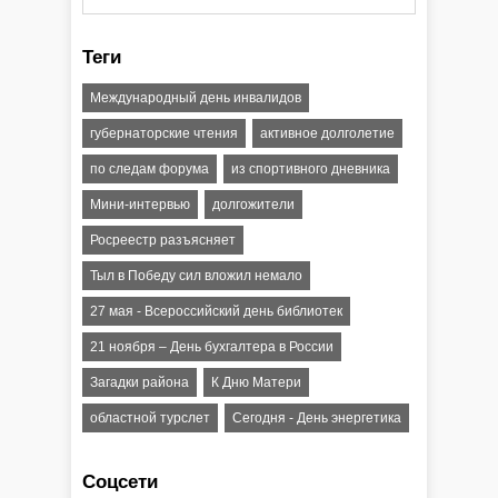
Теги
Международный день инвалидов
губернаторские чтения
активное долголетие
по следам форума
из спортивного дневника
Мини-интервью
долгожители
Росреестр разъясняет
Тыл в Победу сил вложил немало
27 мая - Всероссийский день библиотек
21 ноября – День бухгалтера в России
Загадки района
К Дню Матери
областной турслет
Сегодня - День энергетика
Соцсети