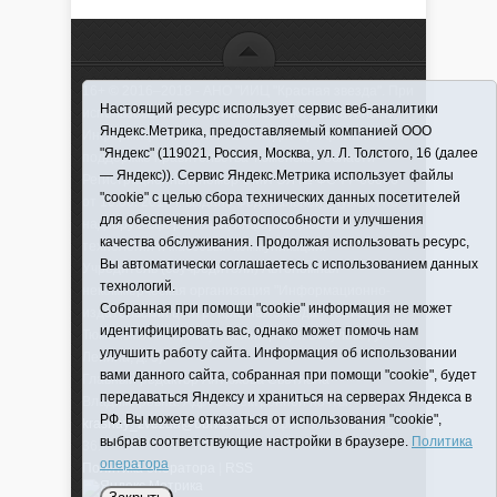
16+ © 2016–2018 - АНО "ИИЦ "Красная звезда". При
Настоящий ресурс использует сервис веб-аналитики
использовании материалов ссылка обязательна
Яндекс.Метрика, предоставляемый компанией ООО
Информационная лента выходит при финансовой
"Яндекс" (119021, Россия, Москва, ул. Л. Толстого, 16 (далее
поддержке правительства Тюменской области
— Яндекс)). Сервис Яндекс.Метрика использует файлы
Регистрационный номер СМИ ЭЛ № ФС 77-66066
"cookie" с целью сбора технических данных посетителей
от 10.06. 2016 г. выдано Федеральной службой по
для обеспечения работоспособности и улучшения
надзору в сфере связи, информационных
качества обслуживания. Продолжая использовать ресурс,
технологий и массовых коммуникаций.
Вы автоматически соглашаетесь с использованием данных
Учредитель (соучредители) Автономная
технологий.
некоммерческая организация "Информационно-
Собранная при помощи "cookie" информация не может
издательский центр "Красная звезда"" (627570,
идентифицировать вас, однако может помочь нам
Тюменская обл., Викуловский р-н, с. Викулово, ул.
улучшить работу сайта. Информация об использовании
Ленина, д. 5).
вами данного сайта, собранная при помощи "cookie", будет
Главный редактор Антюхова Светлана
передаваться Яндексу и храниться на серверах Яндекса в
Владимировна. Адрес электронной почты:
РФ. Вы можете отказаться от использования "cookie",
krasnay_zvezda@obl72.ru
Телефон: 2-42-32; 2-41-
выбрав соответствующие настройки в браузере.
Политика
36.
оператора
Политика оператора
|
RSS