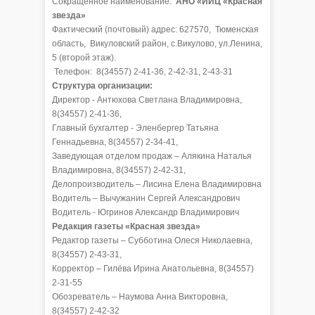
Сокращенное наименование:
АНО «ИИЦ «Красная
звезда»
Фактический (почтовый) адрес: 627570, Тюменская
область, Викуловский район, с.Викулово, ул.Ленина,
5 (второй этаж).
Телефон: 8(34557) 2-41-36, 2-42-31, 2-43-31
Структура организации:
Директор - Антюхова Светлана Владимировна,
8(34557) 2-41-36,
Главный бухгалтер - Эленбергер Татьяна
Геннадьевна, 8(34557) 2-34-41,
Заведующая отделом продаж – Алякина Наталья
Владимировна, 8(34557) 2-42-31,
Делопроизводитель – Лисина Елена Владимировна
Водитель – Вычужанин Сергей Александрович
Водитель - Югринов Александр Владимирович
Редакция газеты «Красная звезда»
Редактор газеты – Субботина Олеся Николаевна,
8(34557) 2-43-31,
Корректор – Гилёва Ирина Анатольевна, 8(34557)
2-31-55
Обозреватель – Наумова Анна Викторовна,
8(34557) 2-42-32