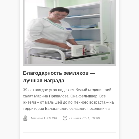
Благодарность земляков —
лучшая награда
39 лет каждое утро надевает белый медицинский
халат Марина Привалова. Она фельдшер. Все
жители – от малышей до почтенного возраста – на
территории Балаганского сельского поселения в
зоне её внимания. В любое время она спешит на
Татьяна СУХОВА
14 июня 2025, 10:00
помощь. Есть такие профессии, где выходные,
праздники и личное время могут прерваться одним
телефонным звонком или стуком в двери. И