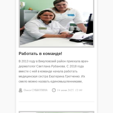
Работать в команде!
В 2013 году в Викуловский район приехала врач-
дерматолог Светлана Рубанова. С 2018 года
вместе с ней в команде начала работать
медицинская сестра Екатерина Гретченко. Их
смело можно назвать единомышленниками,
командой, понимают друг друга с полуслова. А это
Олеся СУББОТИНА
14 июня 2025, 12:00
так важно для работы, для душевного спокойствия,
для помощи пациентам.