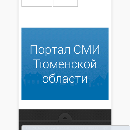
16+ © 2016–2018 - АНО "ИИЦ "Красная звезда". При