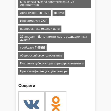
К 25-летию вывода советских войск из
Афганистана
Дела общественные
форум
Информирует СФР
нацпроект молодежь и дети
26 апреля – День памяти жертв радиационных
аварий
сообщает ГИБДД
общероссийское голосование
Послание губернатора к предпринимателям
Пресс-конференция губернатора
Соцсети