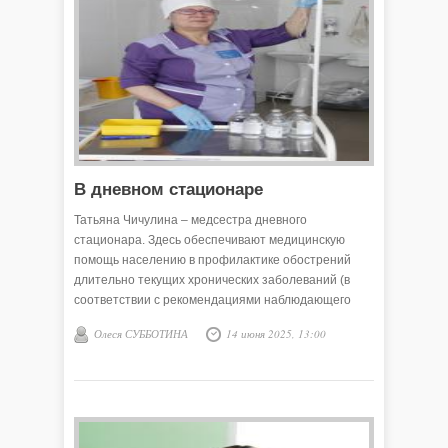
В дневном стационаре
Татьяна Чичулина – медсестра дневного
стационара. Здесь обеспечивают медицинскую
помощь населению в профилактике обострений
длительно текущих хронических заболеваний (в
соответствии с рекомендациями наблюдающего
пациента профильного специалиста), в лечении
Олеся СУББОТИНА
14 июня 2025, 13:00
пациентов, требующих наблюдения на время
проведения терапевтических процедур, но не
нуждающихся в круглосуточном контроле
состояния.