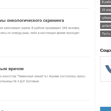
В рай
20 ап
губер
мы онкологического скрининга
добро
ек заболевают раком. В районе проживают 348 человек,
ились по поводу рака, либо в настоящее время проходят
Пусть 
Соцс
вным врачом
 агентства "Тюменская линия" в г. Ишиме состоялась пресс-
ольницы № 4 Д.И. Бутовым.