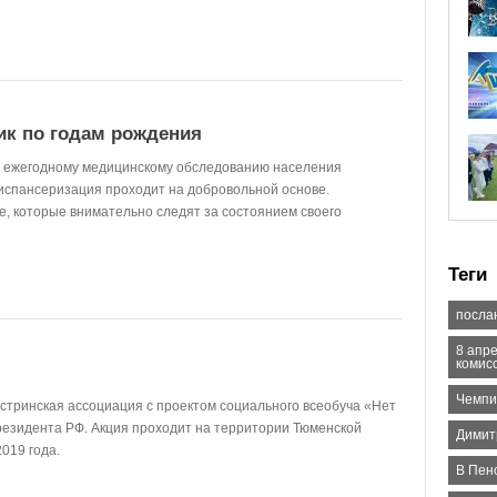
ик по годам рождения
 ежегодному медицинскому обследованию населения
диспансеризация проходит на добровольной основе.
е, которые внимательно следят за состоянием своего
Теги
посла
8 апр
комис
Чемпи
тринская ассоциация с проектом социального всеобуча «Нет
 президента РФ. Акция проходит на территории Тюменской
Димит
2019 года.
В Пен