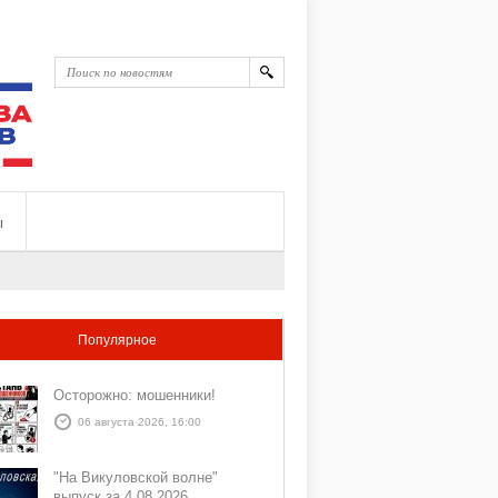
ы
Популярное
Осторожно: мошенники!
06 августа 2026, 16:00
"На Викуловской волне"
выпуск за 4 08 2026