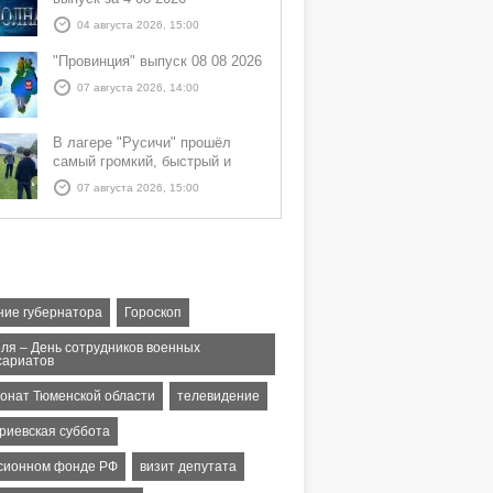
04 августа 2026, 15:00
"Провинция" выпуск 08 08 2026
07 августа 2026, 14:00
В лагере "Русичи" прошёл
самый громкий, быстрый и
азартный час дня — Спортчас
07 августа 2026, 15:00
ние губернатора
Гороскоп
еля – День сотрудников военных
сариатов
онат Тюменской области
телевидение
риевская суббота
сионном фонде РФ
визит депутата