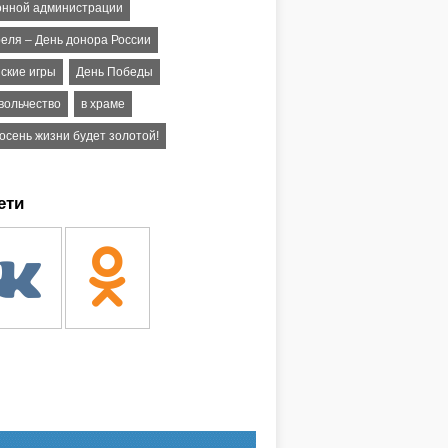
онной администрации
реля – День донора России
нские игры
День Победы
вольчество
в храме
осень жизни будет золотой!
ети