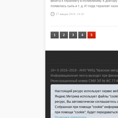
визита к терапевту в поликлинику. К доктору
появилась сыпь и т. д. И тогда терапевт на
27 января 2018, 14:03
1
2
3
4
5
16+ © 2016–2018 - АНО "ИИЦ "Красная звез
Информационная лента выходит при финанс
Регистрационный номер СМИ ЭЛ № ФС 77-660
коммуникаций.
Настоящий ресурс использует сервис веб-
Учредитель (соучредители) Автономная нек
Яндекс.Метрика использует файлы "cook
р-н, с. Викулово, ул. Ленина, д. 5).
ресурс, Вы автоматически соглашаетесь 
Главный редактор Антюхова Светлана Влад
Собранная при помощи "cookie" информа
Политика оператора
|
RSS
при помощи "cookie", будет передаваться
Политика оператора