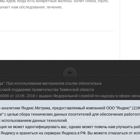
 мы идём, когда есть конкретные жалобы: болит спина, горло,
значает нам обследования, лечение,
да". При использовании материалов ссылка обязательна
овой поддержке правительства Тюменской области
66 от 10.06. 2016 г. выдано Федеральной службой по надзору в сфере свя
аналитики Яндекс.Метрика, предоставляемый компанией ООО "Яндекс" (119021,
оммерческая организация "Информационно-издательский центр "Красная звезд
ie" с целью сбора технических данных посетителей для обеспечения работо
с использованием данных технологий.
имировна. Адрес электронной почты:
krasnay_zvezda@obl72.ru
Телефон: 2-42-
ция не может идентифицировать вас, однако может помочь нам улучшить раб
 Яндексу и храниться на серверах Яндекса в РФ. Вы можете отказаться от ис