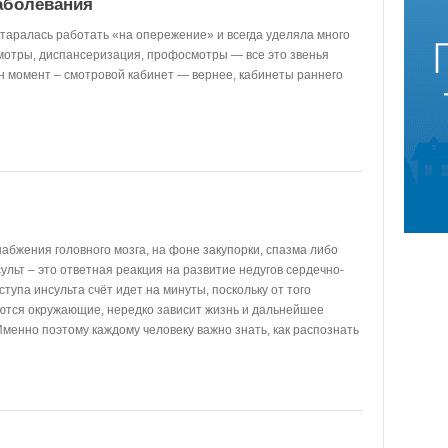
аболевания
 старалась работать «на опережение» и всегда уделяла много
мотры, диспансеризация, профосмотры — все это звенья
ин момент – смотровой кабинет — вернее, кабинеты раннего
абжения головного мозга, на фоне закупорки, спазма либо
сульт – это ответная реакция на развитие недугов сердечно-
тупа инсульта счёт идет на минуты, поскольку от того
ются окружающие, нередко зависит жизнь и дальнейшее
менно поэтому каждому человеку важно знать, как распознать
таком случае.