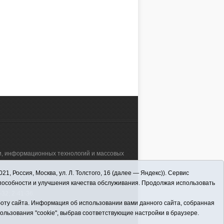
зи, информационных технологий и массовых
 Россия, Москва, ул. Л. Толстого, 16 (далее — Яндекс)). Сервис
а"" (627570, Тюменская обл., Викуловский
способности и улучшения качества обслуживания. Продолжая использовать
32; 2-41-36.
оту сайта. Информация об использовании вами данного сайта, собранная
пользования "cookie", выбрав соответствующие настройки в браузере.