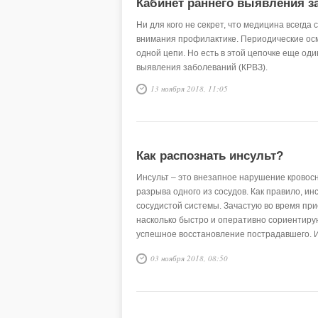
Кабинет раннего выявления з
Ни для кого не секрет, что медицина всегда
внимания профилактике. Периодические ос
одной цепи. Но есть в этой цепочке еще од
выявления заболеваний (КРВЗ).
13 ноября 2018, 11:05
Как распознать инсульт?
Инсульт – это внезапное нарушение кровосн
разрыва одного из сосудов. Как правило, ин
сосудистой системы. Зачастую во время прис
насколько быстро и оперативно сориентиру
успешное восстановление пострадавшего. И
инсульт вовремя и что нужно предпринять в 
03 ноября 2018, 08:50