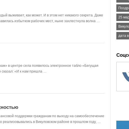
Поздр
ый выживает, как может. И в этом нет никакого секрета. Даже
25 ма
славилась избытком рабочих мест, ныне захлестнула волна …
Викул
дата в
Соцс
раж» в центре села появилось электронное табло «Бегущая
то сказал: «И к нам пришла …
жностью
ансовой поддержки гражданам по выходу на самообеспечение
но реализовывались в Викуловском районе в прошлом году, …