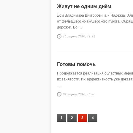
Живут не одним днём
Дом Владимира Викторовича и Надежды Але
от фельдшерско-акушерского пункта. Обращ
дорожки. Во …
16 марта 2010, 11:12
Готовы помочь
Продолжается реализация областных мероп
их занятости. Их эффективность уже доказа
…
09 марта 2010, 10:20
1
2
3
4