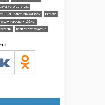
авление губернатора
рта – День работника культуры
Встреча
овскому комсомолу 100 лет
 истории
приглашают к участию
ети