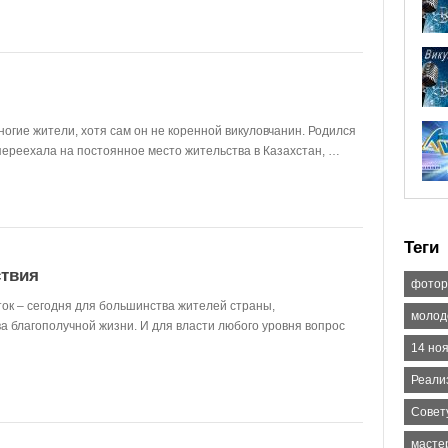
ногие жители, хотя сам он не коренной викуловчанин. Родился
 переехала на постоянное место жительства в Казахстан, …
Теги
ствия
фотор
ток – сегодня для большинства жителей страны,
молод
а благополучной жизни. И для власти любого уровня вопрос
14 но
Реали
Совет
масте