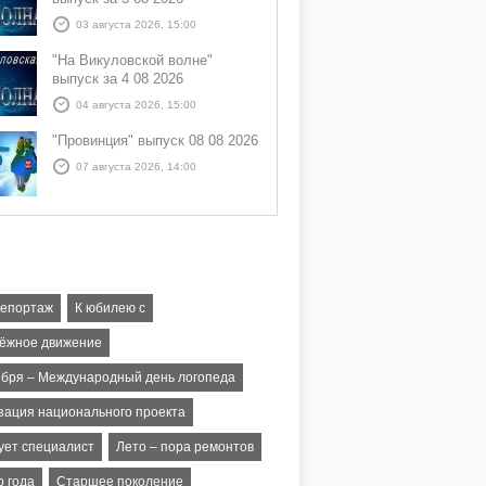
03 августа 2026, 15:00
"На Викуловской волне"
выпуск за 4 08 2026
04 августа 2026, 15:00
"Провинция" выпуск 08 08 2026
07 августа 2026, 14:00
епортаж
К юбилею с
ёжное движение
ября – Международный день логопеда
зация национального проекта
ует специалист
Лето – пора ремонтов
р года
Старшее поколение