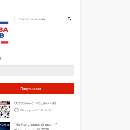
ы
Популярное
Осторожно: мошенники!
06 августа 2026, 16:00
"На Викуловской волне"
выпуск за 3 08 2026