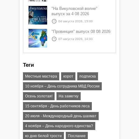
"На Викуловской волне"
выпуск за 4 08 2026
04 августа 2026, 15:00
"Провинция" выпуск 08 08 2026
07 августа 2026, 14:00
Теги
Местные мастера
корот
подписка
10 ноября – День сотрудника МВД России
Осень золотая!
На заметку
15 сентября - День работников леса
20 июля - Международный день шахмат
4 ноября – День народного единства?
ко дню белой трости
Послание