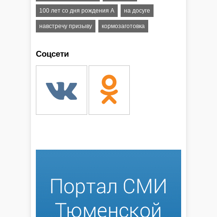
100 лет со дня рождения А
на досуге
навстречу призыву
кормозаготовка
Соцсети