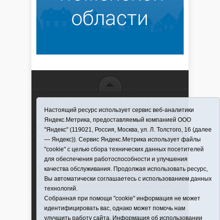
16+ © 2016–2018 - АНО "ИИЦ "Красная звезда". При
Настоящий ресурс использует сервис веб-аналитики
использовании материалов ссылка обязательна
Яндекс.Метрика, предоставляемый компанией ООО
Информационная лента выходит при финансовой
"Яндекс" (119021, Россия, Москва, ул. Л. Толстого, 16 (далее
поддержке правительства Тюменской области
— Яндекс)). Сервис Яндекс.Метрика использует файлы
Регистрационный номер СМИ ЭЛ № ФС 77-66066
"cookie" с целью сбора технических данных посетителей
от 10.06. 2016 г. выдано Федеральной службой по
для обеспечения работоспособности и улучшения
надзору в сфере связи, информационных
качества обслуживания. Продолжая использовать ресурс,
технологий и массовых коммуникаций.
Вы автоматически соглашаетесь с использованием данных
Учредитель (соучредители) Автономная
технологий.
некоммерческая организация "Информационно-
Собранная при помощи "cookie" информация не может
издательский центр "Красная звезда"" (627570,
идентифицировать вас, однако может помочь нам
Тюменская обл., Викуловский р-н, с. Викулово, ул.
улучшить работу сайта. Информация об использовании