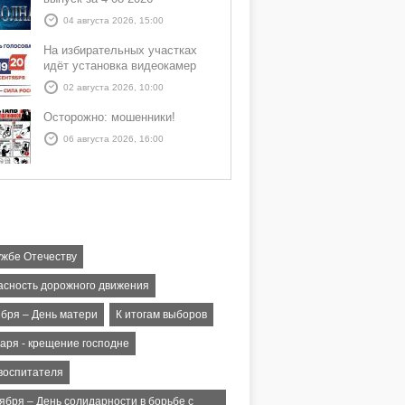
04 августа 2026, 15:00
На избирательных участках
идёт установка видеокамер
02 августа 2026, 10:00
Осторожно: мошенники!
06 августа 2026, 16:00
ужбе Отечеству
асность дорожного движения
ября – День матери
К итогам выборов
варя - крещение господне
 воспитателя
ября – День солидарности в борьбе с