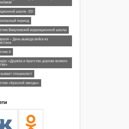
ризмом
кционной школе -35!
оопасный период
летию Викуловской коррекционной школы
враля – День вывода войск из
истана
летию А
курс «Дружба и братство дороже всякого
ства»
азывает специалист
летию «Красной звезды»
ети