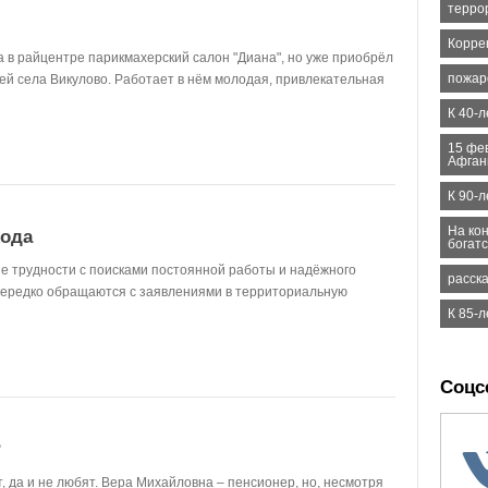
терро
Корре
 в райцентре парикмахерский салон "Диана", но уже приобрёл
пожар
ей села Викулово. Работает в нём молодая, привлекательная
К 40-
15 фе
Афган
К 90-
На кон
хода
богат
е трудности с поисками постоянной работы и надёжного
расск
нередко обращаются с заявлениями в территориальную
К 85-
Соцс
?
, да и не любят. Вера Михайловна – пенсионер, но, несмотря