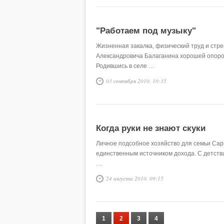
"Работаем под музыку"
Жизненная закалка, физический труд и стр
Александровича Балаганина хорошей опорой.
Родившись в селе …
03 сентября 2010, 10:35
Когда руки не знают скуки
Личное подсобное хозяйство для семьи Сар
единственным источником дохода. С детства
…
24 августа 2010, 09:15
1
2
3
4