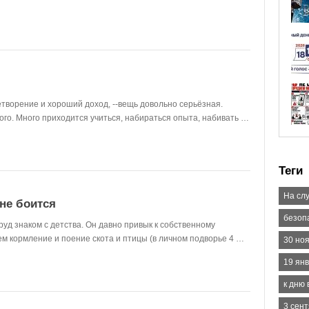
творение и хороший доход, --вещь довольно серьёзная.
дого. Много приходится учиться, набираться опыта, набивать …
Теги
На сл
 не боится
безоп
уд знаком с детства. Он давно привык к собственному
тем кормление и поение скота и птицы (в личном подворье 4 …
30 но
19 ян
к дню
3 сент