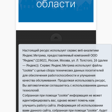
16+ © 2016–2018 - АНО "ИИЦ "Красная звезда". При
Настоящий ресурс использует сервис веб-аналитики
использовании материалов ссылка обязательна
Яндекс.Метрика, предоставляемый компанией ООО
Информационная лента выходит при финансовой
"Яндекс" (119021, Россия, Москва, ул. Л. Толстого, 16 (далее
поддержке правительства Тюменской области
— Яндекс)). Сервис Яндекс.Метрика использует файлы
Регистрационный номер СМИ ЭЛ № ФС 77-66066
"cookie" с целью сбора технических данных посетителей
от 10.06. 2016 г. выдано Федеральной службой по
для обеспечения работоспособности и улучшения
надзору в сфере связи, информационных
качества обслуживания. Продолжая использовать ресурс,
технологий и массовых коммуникаций.
Вы автоматически соглашаетесь с использованием данных
Учредитель (соучредители) Автономная
технологий.
некоммерческая организация "Информационно-
Собранная при помощи "cookie" информация не может
издательский центр "Красная звезда"" (627570,
идентифицировать вас, однако может помочь нам
Тюменская обл., Викуловский р-н, с. Викулово, ул.
улучшить работу сайта. Информация об использовании
Ленина, д. 5).
вами данного сайта, собранная при помощи "cookie", будет
Главный редактор Антюхова Светлана