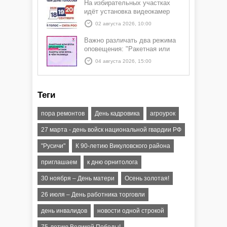
На избирательных участках
идёт установка видеокамер
02 августа 2026, 10:00
Важно различать два режима
оповещения: "Ракетная или
БПЛА опасность" и "Угроза
04 августа 2026, 15:00
атаки ракеты или БПЛА"
Теги
пора ремонтов
День кадровика
агроурок
27 марта - день войск национальной гвардии РФ
"Русичи"
К 90-летию Викуловского района
приглашаем
к дню орнитолога
30 ноября – День матери
Осень золотая!
26 июля – День работника торговли
день инвалидов
новости одной строкой