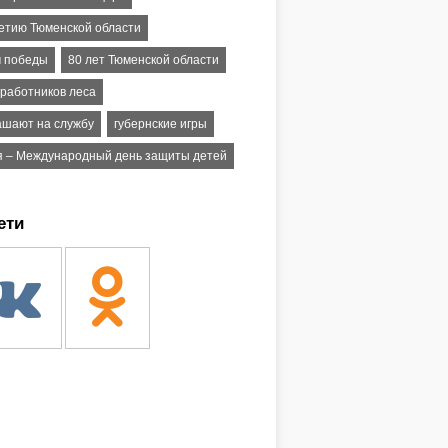
летию Тюменской области
м победы
80 лет Тюменской области
 работников леса
ашают на службу
губернские игры
я – Международный день защиты детей
ети