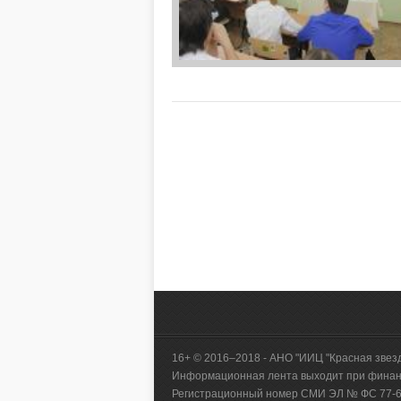
16+ © 2016–2018 - АНО "ИИЦ "Красная звез
Информационная лента выходит при финанс
Регистрационный номер СМИ ЭЛ № ФС 77-660