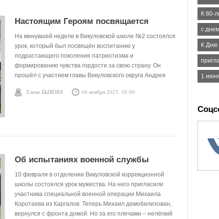
К 80-
Настоящим Героям посвящается
с дне
На минувшей неделе в Викуловской школе №2 состоялся
К Дню
урок, который был посвящён воспитанию у
подрастающего поколения патриотизма и
пригл
формированию чувства гордости за свою страну. Он
прошёл с участием главы Викуловского округа Андрея
1 июн
Лотова и Николая Вакенгута – участника регионального
Елена БЫКОВА
08 ноября 2025, 16:00
проекта «Боевой кадровый резерв Тюменской области»,
инициатором которого выступил губернатором
Соцс
Александр Моор.
Об испытаниях военной службы
10 февраля в отделении Викуловской коррекционной
школы состоялся урок мужества. На него пригласили
участника специальной военной операции Михаила
Коротаева из Каргалов. Теперь Михаил демобилизован,
вернулся с фронта домой. Но за его плечами – нелёгкий