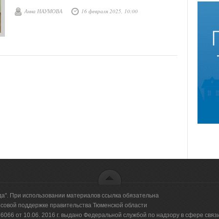
солдатский путь от Херсонской области до Курской,
Анна НАУМОВА
16 февраля 2025, 10:00
который он прошёл, выполняя в зоне военных действий
боевые задачи.
да". При использовании материалов ссылка обязательна
овой поддержке правительства Тюменской области
66 от 10.06. 2016 г. выдано Федеральной службой по надзору в сфере свя