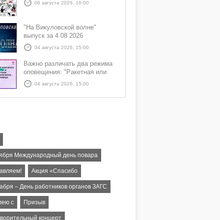
06 августа 2026, 16:00
"На Викуловской волне"
выпуск за 4 08 2026
04 августа 2026, 15:00
Важно различать два режима
оповещения: "Ракетная или
БПЛА опасность" и "Угроза
04 августа 2026, 15:00
атаки ракеты или БПЛА"
тября Международный день повара
авляем!
Акция «Спасибо
кабря – День работников органов ЗАГС
лею с
Призыв
творительный концерт