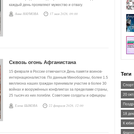
каждый день проявляют мужество и отвагу.
Анна НАУМОВА
17 мая 2026, 09:00
Сквозь огонь Афганистана
15 февраля в России отмечается День памяти воинов-
Теги
интернационалистов. По данным Минобороны, более 1.5
миллиона наших граждан принимали участие в более 30
Спорт
войнах и вооружённых конфликтах за пределами страны,
20 ок
25 тысяч из них погибли. Советские солдаты и офицеры
воевали в Корее, Вьетнаме, Сирии, Египте, Мозамбике,
Поздр
Елена БЫКОВА
22 февраля 2026, 12:00
Анголе, Эфиопии, Никарагуа, на Кубе, в Афганистане и
других странах.
18 де
К юби
благо