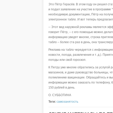
Это Пётр Герасёв. В этом году он решил с
и подал заявление на участие в программе
необходимую документацию, Пётр на получ
электронное табло. И вот теперь предлагае
-- Этот вид наружной рекламы является эфф
говорит Пётр, -- с его помощью можно делат
информацию увидят многие, строка притяги
табло – более ста раз в день, она транслир
Реклама на табло чередуется с информаци
новости, погода, развлечения и т. д.). Прия
погоды или свой гороскоп.
К Петру уже многие обратились за услугой 
магазинов, и даже руководство больницы, 
поликлинике вакцинации. Обращайтесь и вы
информации можно заказать по телефону, б
150 рублей в день.
О. СУББОТИНА
Теги:
самозанятость