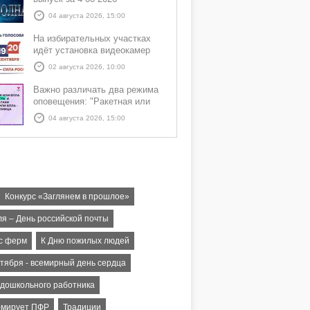
04 августа 2026, 15:00
На избирательных участках
идёт установка видеокамер
02 августа 2026, 10:00
Важно различать два режима
оповещения: "Ракетная или
БПЛА опасность" и "Угроза
04 августа 2026, 15:00
атаки ракеты или БПЛА"
Конкурс «Заглянем в прошлое»
ля – День российской почты
 с ферм
К Дню пожилых людей
нтября - всемирный день сердца
 дошкольного работника
мирует ПФР
Традиции