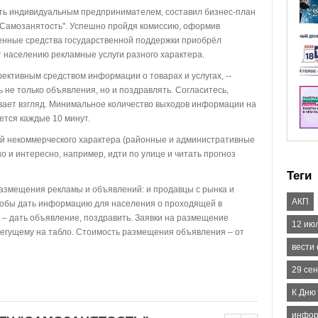
тать индивидуальным предпринимателем, составил бизнес-план
 "Самозанятость". Успешно пройдя комиссию, оформив
енные средства государственной поддержки приобрёл
т населению рекламные услуги разного характера.
ективным средством информации о товарах и услугах, --
ь не только объявления, но и поздравлять. Согласитесь,
вает взгляд. Минимальное количество выходов информации на
уется каждые 10 минут.
ей некоммерческого характера (районные и административные
тно и интересно, например, идти по улице и читать прогноз
Теги
размещения рекламы и объявлений: и продавцы с рынка и
АКП
чтобы дать информацию для населения о проходящей в
 – дать объявление, поздравить. Заявки на размещение
12 ию
егущему на табло. Стоимость размещения объявления – от
вести
29 се
К Дню
инфор