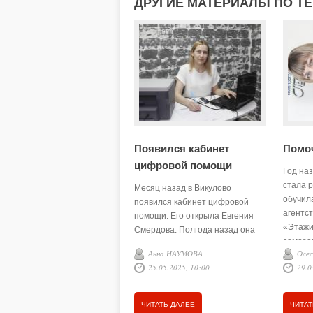
ДРУГИЕ МАТЕРИАЛЫ ПО Т
Появился кабинет
Помо
цифровой помощи
Год на
стала 
Месяц назад в Викулово
обучил
появился кабинет цифровой
агентс
помощи. Его открыла Евгения
«Этажи
Смердова. Полгода назад она
самоза
решила сменить сферу
Анна НАУМОВА
Оле
от аген
деятельности и воплотила в
25.05.2025, 10:00
29.0
жизнь свою идею.
ЧИТАТЬ ДАЛЕЕ
ЧИТАТ