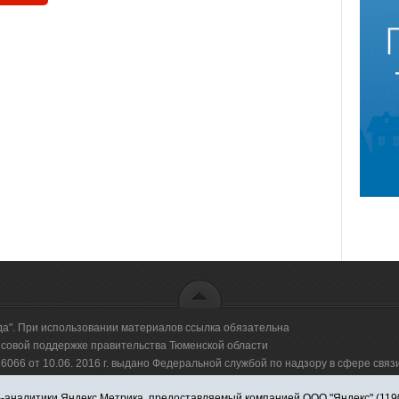
да". При использовании материалов ссылка обязательна
овой поддержке правительства Тюменской области
66 от 10.06. 2016 г. выдано Федеральной службой по надзору в сфере свя
аналитики Яндекс.Метрика, предоставляемый компанией ООО "Яндекс" (119021,