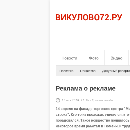
Новости
Фото
Видео
Политика
Общество
Дежурный репорте
Реклама о рекламе
11 мая 2010, 11:36
-
Красная звезда
14 апреля на фасаде торгового центра "М
строка". Кто-то из прохожих удивился, кто
порадовался. Такое новшество появилось
некоторое время работал в Тюмени, и тру