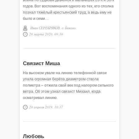
война по судьбам девчонок и мальчишек 20-х и 30-х
годов. Вот воспоминания одного из тех, кто сполна
познал тяжёлый крестьянский труд, а ведь ему не
было и семи…
Иван СЕРЕБРЯКОВ, с. Боково
28 марта 2020, 09:30
Связист Миша
На высоком увале на линию телефонной связи
упала огромная берёза диаметром ствола
полметра – отжила свой век под напором сильного
ветра. Об этом узнал связист Михаил, когда
осматривал линию.
20 апреля 2019, 10:37
Любовь