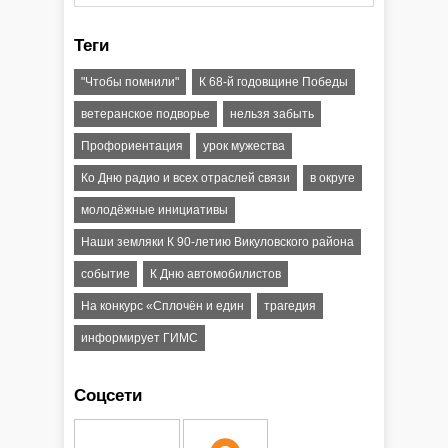
Теги
"Чтобы помнили"
К 68-й годовщине Победы
ветеранское подворье
нельзя забыть
Профориентация
урок мужества
Ко Дню радио и всех отраслей связи
в округе
молодёжные инициативы
Наши земляки К 90-летию Викуловского района
событие
К Дню автомобилистов
На конкурс «Сплочён и един
трагедия
информирует ГИМС
Соцсети