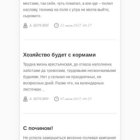
местами, так себе, чуть покапал, а кое-где – полил
наславу, техника на поля с утра не могла выйти,
сыровато.
А. БЕРЕЗИН
11 июля 2017, 09:17
Хозяйство будет с кормами
Трудна жизнь крестьянская, до отказа наполнена
заботами да тревогами, трудовыми нескончаемыми
буднями. Нет у сельчан ни праздничных, ни
воскресных дней. Разве что, на календарных
листочках…
А. БЕРЕЗИН
07 июля 2017, 09:25
С почином!
Не успела завершиться весенне-полевая кампания