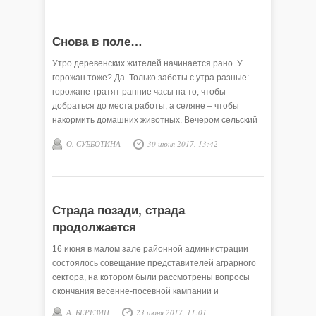
Снова в поле…
Утро деревенских жителей начинается рано. У
горожан тоже? Да. Только заботы с утра разные:
горожане тратят ранние часы на то, чтобы
добраться до места работы, а селяне – чтобы
накормить домашних животных. Вечером сельский
житель приходит домой порой уже затемно. Если
О. СУББОТИНА
30 июня 2017, 13:42
он -- механизатор, земледелец…
Страда позади, страда
продолжается
16 июня в малом зале районной администрации
состоялось совещание представителей аграрного
сектора, на котором были рассмотрены вопросы
окончания весенне-посевной кампании и
подготовки к заготовке кормов для общественного
А. БЕРЕЗИН
23 июня 2017, 11:01