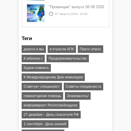
"Провинция" выпуск 08 08 2026
07 августа 2026, 14:00
Теги
дорога и мы
в отрасли АПК
Пресс-опрос
К юбилею с
Предпринимательство
будем помнить
К Международному Дню инвалидов
Советует специалист
Советы специалиста
гуманитарная помощь
Знакомьтесь!
информирует Роспотребнадзор
27 декабря – День спасателя РФ
1 сентября - День знаний