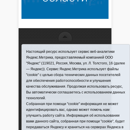
16+ © 2016–2018 - АНО "ИИЦ "Красная звезда". При
Настоящий ресурс использует сервис веб-аналитики
использовании материалов ссылка обязательна
Яндекс.Метрика, предоставляемый компанией ООО
Информационная лента выходит при финансовой
"Яндекс" (119021, Россия, Москва, ул. Л. Толстого, 16 (далее
поддержке правительства Тюменской области
— Яндекс)). Сервис Яндекс.Метрика использует файлы
Регистрационный номер СМИ ЭЛ № ФС 77-66066
"cookie" с целью сбора технических данных посетителей
от 10.06. 2016 г. выдано Федеральной службой по
для обеспечения работоспособности и улучшения
надзору в сфере связи, информационных
качества обслуживания. Продолжая использовать ресурс,
технологий и массовых коммуникаций.
Вы автоматически соглашаетесь с использованием данных
Учредитель (соучредители) Автономная
технологий.
некоммерческая организация "Информационно-
Собранная при помощи "cookie" информация не может
издательский центр "Красная звезда"" (627570,
идентифицировать вас, однако может помочь нам
Тюменская обл., Викуловский р-н, с. Викулово, ул.
улучшить работу сайта. Информация об использовании
Ленина, д. 5).
вами данного сайта, собранная при помощи "cookie", будет
Главный редактор Антюхова Светлана
передаваться Яндексу и храниться на серверах Яндекса в
Владимировна. Адрес электронной почты: