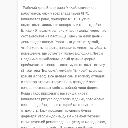
Рабочий день Владимира Михайловича и его
работников, как и у всех владельцев ЛПХ,
начинается рано, примерно в 5.15. Нужно
подготовить доильные аппараты и коров к дойке.
Ближе к 6 часам утра приступают к дойке, через час
скот выгоняют на пастбище, здесь за ними целый
день следит пастух. Работники уезжают домой,
чтобы успеть напоить, накормить животных, убрать
помещение, где остаётся только молодняк. Летом
Владимир Михайлович целый день на ферме,
приближается сенокос, поэтому он готовит технику
(2 трактора "Белорус", комбайн "Енисей", косилка,
грабли и пресс). Всё делает сам: и косилку отладит,
и трактор отремонтирует. Весь день до 5 часов
вечера посвящает себя семейной мини-ферме.
Когда стадо приходит с пастбища, снова
начинается ритуал подготовки к дойке, потом сама
вечерняя дойка, после которой можно уже и
отдохнуть. Так и проходят трудовые будни
фермера: утром – дойка, днём – ремонт техники,
косметический ремонт здания, уход за молодняком,
вечером -- снова дойка. Выходных не бывает,