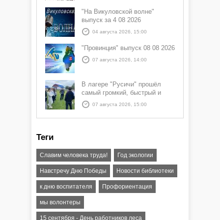
"На Викуловской волне"
выпуск за 4 08 2026
04 августа 2026, 15:00
"Провинция" выпуск 08 08 2026
07 августа 2026, 14:00
В лагере "Русичи" прошёл
самый громкий, быстрый и
азартный час дня — Спортчас
07 августа 2026, 15:00
Теги
Славим человека труда!
Год экологии
Навстречу Дню Победы
Новости библиотеки
к дню воспитателя
Профориентация
мы волонтеры
15 сентября - День работников леса