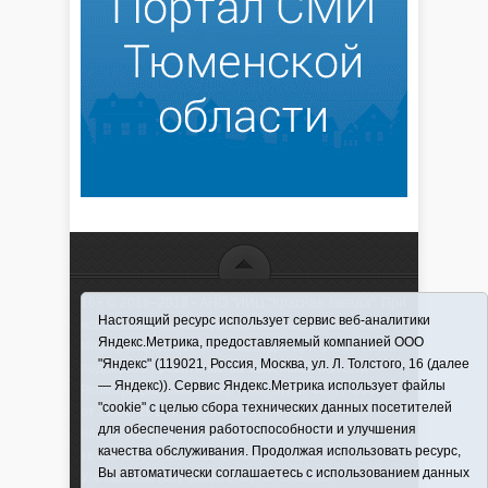
16+ © 2016–2018 - АНО "ИИЦ "Красная звезда". При
Настоящий ресурс использует сервис веб-аналитики
использовании материалов ссылка обязательна
Яндекс.Метрика, предоставляемый компанией ООО
Информационная лента выходит при финансовой
"Яндекс" (119021, Россия, Москва, ул. Л. Толстого, 16 (далее
поддержке правительства Тюменской области
— Яндекс)). Сервис Яндекс.Метрика использует файлы
Регистрационный номер СМИ ЭЛ № ФС 77-66066
"cookie" с целью сбора технических данных посетителей
от 10.06. 2016 г. выдано Федеральной службой по
для обеспечения работоспособности и улучшения
надзору в сфере связи, информационных
качества обслуживания. Продолжая использовать ресурс,
технологий и массовых коммуникаций.
Вы автоматически соглашаетесь с использованием данных
Учредитель (соучредители) Автономная