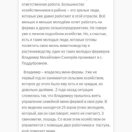
ответственная работа. Большинство
хозяйственников в районе – это зрелые люди,
которые уже давно работают в этой отрасли. Всё
меньше и меньше молодёжи хочет работать на
фермах и других сельхозпредприятиях. Не говоря
уже о личном подсобном хозяйстве. Но, к счастью,
есть и такие молодые люди, которые готовы
посвятить свою жизнь животноводству и
растениеводству, один из таких молодых фермеров
Владимир Михайлович Снигирёв проживает в с.
Поддубровном.
Владимир – владелец мини-фермы. Уже не
первый год он занимается сельским хозяйством,
которое до этого было ему хоть и не чуждым, но
довольно далёким. 2 года назад ситуация
сложилась так, что Владимиру пришлось взять
управление семейной мини-фермой в свои руки. В
его ведении находятся 25 коров (плюс молодняк,
который, как он сам говорит, никто не считает), 3
свиноматки, лошадь. Со всем этим хозяйством он
управляется с помощью двух работников и пастуха,
ещё помогает мама.