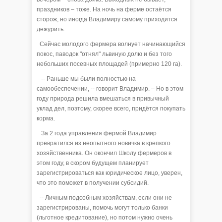
праздников – тоже. На ночь на ферме остаётся
сторож, но иногда Владимиру самому приходится
дежурить.
Сейчас молодого фермера волнует начинающийся
покос, паводок "отнял" львиную долю и без того
небольших посевных площадей (примерно 120 га).
-- Раньше мы были полностью на
самообеспечении, -- говорит Владимир. – Но в этом
году природа решила вмешаться в привычный
уклад дел, поэтому, скорее всего, придётся покупать
корма.
За 2 года управления фермой Владимир
превратился из неопытного новичка в крепкого
хозяйственника. Он окончил Школу фермеров в
этом году, в скором будущем планирует
зарегистрироваться как юридическое лицо, уверен,
что это поможет в получении субсидий.
-- Личным подсобным хозяйствам, если они не
зарегистрированы, помочь могут только банки
(льготное кредитование), но потом нужно очень