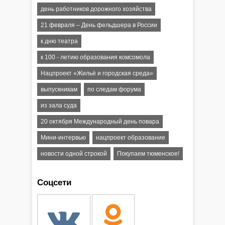
день работников дорожного хозяйства
21 февраля – День фельдшера в России
к дню театра
к 100 - летию образования комсомола
Нацпроект «Жильё и городская среда»
выпускникам
по следам форума
из зала суда
20 октября Международный день повара
Мини-интервью
нацпроект образование
новости одной строкой
Покупаем тюменское!
Соцсети