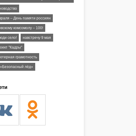
новодство
враля – День памяти россиян
овскому комсомолу – 100!
юди село!
навстречу 9 мая
оект "Кадры"
ютерная грамотность
 «Безопасный лёд»
ети
ом!
завершиться весенне-
ампания
ЗИН
17, 10:48