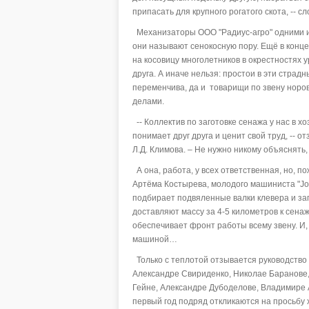
припасать для крупного рогатого скота, --
Механизаторы ООО "Радиус-агро" одними из
они называют сенокосную пору. Ещё в конц
на косовицу многолетников в окрестностях 
друга. А иначе нельзя: простои в эти страдн
переменчива, да и товарищи по звену норов
делами.
-- Коллектив по заготовке сенажа у нас в х
понимает друг друга и ценит свой труд, --
Л.Д. Климова. – Не нужно никому объяснять, 
А она, работа, у всех ответственная, но, п
Артёма Костырева, молодого машиниста "Joh
подбирает подвяленные валки клевера и заг
доставляют массу за 4-5 километров к сена
обеспечивает фронт работы всему звену. И, к
машиной…
Только с теплотой отзывается руководство
Александре Свириденко, Николае Баранове,
Гейне, Александре Дубоделове, Владимире 
первый год подряд откликаются на просьбу 