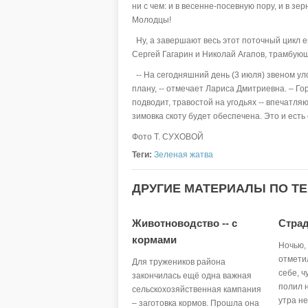
ни с чем: и в весенне-посевную пору, и в зе
Молодцы!
Ну, а завершают весь этот поточный цикл 
Сергей Гагарин и Николай Агапов, трамбую
-- На сегодняшний день (3 июля) звеном ул
плану, -- отмечает Лариса Дмитриевна. – Г
подводит, травостой на угодьях -- впечатля
зимовка скоту будет обеспечена. Это и ест
Фото Т. СУХОВОЙ
Теги:
Зеленая жатва
ДРУГИЕ МАТЕРИАЛЫ ПО ТЕ
Животноводство -- с
Страд
кормами
Ночью, 
отметил
Для тружеников района
себе, ч
закончилась ещё одна важная
полил н
сельскохозяйственная кампания
утра не
– заготовка кормов. Прошла она