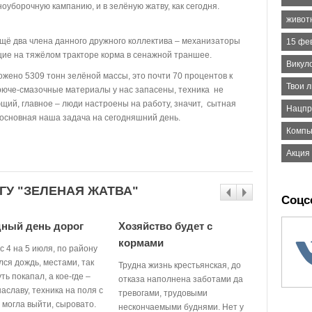
рноуборочную кампанию, и в зелёную жатву, как сегодня.
живот
ещё два члена данного дружного коллектива – механизаторы
15 фе
щие на тяжёлом тракторе корма в сенажной траншее.
Викул
ожено 5309 тонн зелёной массы, это почти 70 процентов к
Твои л
орюче-смазочные материалы у нас запасены, техника не
ющий, главное – люди настроены на работу, значит, сытная
Нацпр
ь основная наша задача на сегодняшний день.
Компь
Акция
ГУ "ЗЕЛЕНАЯ ЖАТВА"
Соцс
ный день дорог
Хозяйство будет с
С почин
кормами
с 4 на 5 июля, по району
Не успела 
ся дождь, местами, так
полевая к
Трудна жизнь крестьянская, до
уть покапал, а кое-где –
отказа наполнена заботами да
А. БЕРЕ
аславу, техника на поля с
тревогами, трудовыми
04.07.20
 могла выйти, сыровато.
нескончаемыми буднями. Нет у