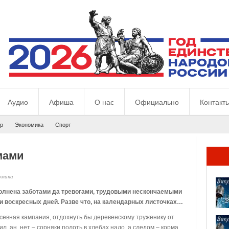
Аудио
Афиша
О нас
Официально
Контакт
р
Экономика
Спорт
мами
омика
аполнена заботами да тревогами, трудовыми нескончаемыми
ни воскресных дней. Разве что, на календарных листочках…
осевная кампания, отдохнуть бы деревенскому труженику от
л, ан, нет – сорняки полоть в хлебах надо, а следом – корма