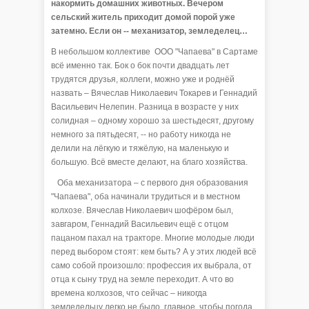
накормить домашних животных. Вечером
сельский житель приходит домой порой уже
затемно. Если он -- механизатор, земледелец…
В небольшом коллективе ООО "Чапаева" в Сартаме
всё именно так. Бок о бок почти двадцать лет
трудятся друзья, коллеги, можно уже и роднёй
назвать – Вячеслав Николаевич Токарев и Геннадий
Васильевич Нелепин. Разница в возрасте у них
солидная – одному хорошо за шестьдесят, другому
немного за пятьдесят, -- но работу никогда не
делили на лёгкую и тяжёлую, на маленькую и
большую. Всё вместе делают, на благо хозяйства.
Оба механизатора – с первого дня образования
"Чапаева", оба начинали трудиться и в местном
колхозе. Вячеслав Николаевич шофёром был,
завгаром, Геннадий Васильевич ещё с отцом
пацаном пахал на тракторе. Многие молодые люди
перед выбором стоят: кем быть? А у этих людей всё
само собой произошло: профессия их выбрала, от
отца к сыну труд на земле переходит. А что во
времена колхозов, что сейчас – никогда
земледельцу легко не было, главное, чтобы погода