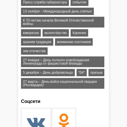
Пресс-служба губернатора
событие
13 ноября – Международный день слепых
К 70-летию начала Великой Отечественной
войны
юмореска
волонтёрство
Курение
храним традиции
вниманию охотников
лик отечества
27 января – День полного освобождения
Ленинграда от фашистской блокады
5 декабря – День добровольца
"04"
призыв
27 марта – День войск национальной гвардии
(Росгвардии)
Соцсети