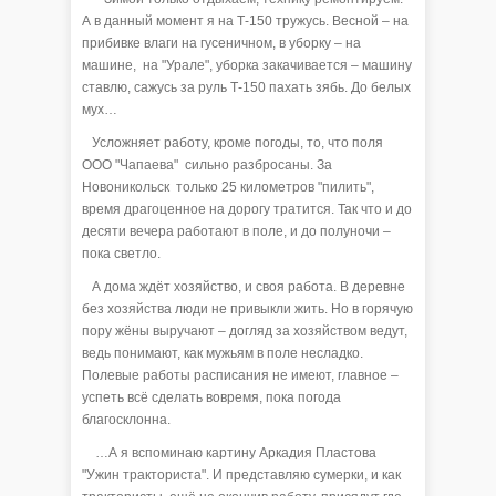
А в данный момент я на Т-150 тружусь. Весной – на
прибивке влаги на гусеничном, в уборку – на
машине, на "Урале", уборка закачивается – машину
ставлю, сажусь за руль Т-150 пахать зябь. До белых
мух…
Усложняет работу, кроме погоды, то, что поля
ООО "Чапаева" сильно разбросаны. За
Новоникольск только 25 километров "пилить",
время драгоценное на дорогу тратится. Так что и до
десяти вечера работают в поле, и до полуночи –
пока светло.
А дома ждёт хозяйство, и своя работа. В деревне
без хозяйства люди не привыкли жить. Но в горячую
пору жёны выручают – догляд за хозяйством ведут,
ведь понимают, как мужьям в поле несладко.
Полевые работы расписания не имеют, главное –
успеть всё сделать вовремя, пока погода
благосклонна.
…А я вспоминаю картину Аркадия Пластова
"Ужин тракториста". И представляю сумерки, и как