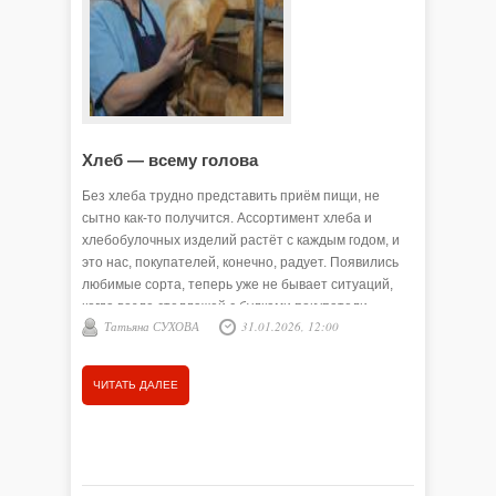
Хлеб — всему голова
Обслуж
Без хлеба трудно представить приём пищи, не
Дмитрий 
сытно как-то получится. Ассортимент хлеба и
работы у
хлебобулочных изделий растёт с каждым годом, и
связано с
это нас, покупателей, конечно, радует. Появились
понаслыш
любимые сорта, теперь уже не бывает ситуаций,
крестьян
когда возле стеллажей с булками покупатели
Татьяна СУХОВА
31.01.2026, 12:00
Татья
говорят, что хлеба нет… . 20- 30 наименований
хлеба – это уже норма. А радуют нас хлебными
продуктами пекари!
ЧИТАТЬ ДАЛЕЕ
ЧИТАТЬ