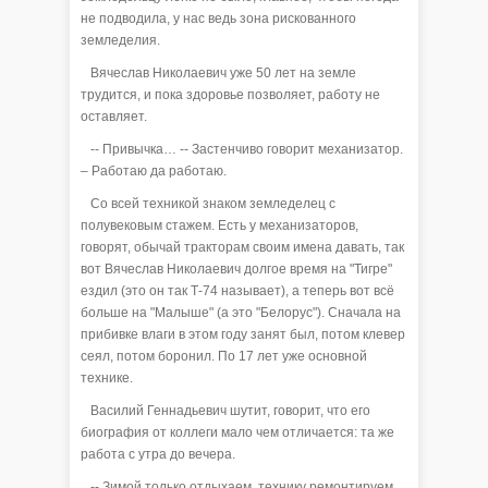
не подводила, у нас ведь зона рискованного
земледелия.
Вячеслав Николаевич уже 50 лет на земле
трудится, и пока здоровье позволяет, работу не
оставляет.
-- Привычка… -- Застенчиво говорит механизатор.
– Работаю да работаю.
Со всей техникой знаком земледелец с
полувековым стажем. Есть у механизаторов,
говорят, обычай тракторам своим имена давать, так
вот Вячеслав Николаевич долгое время на "Тигре"
ездил (это он так Т-74 называет), а теперь вот всё
больше на "Малыше" (а это "Белорус"). Сначала на
прибивке влаги в этом году занят был, потом клевер
сеял, потом боронил. По 17 лет уже основной
технике.
Василий Геннадьевич шутит, говорит, что его
биография от коллеги мало чем отличается: та же
работа с утра до вечера.
-- Зимой только отдыхаем, технику ремонтируем.