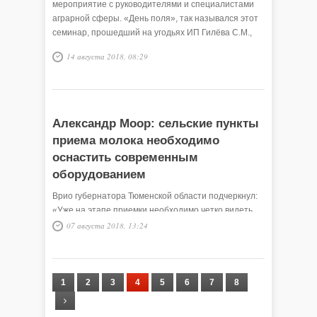
мероприятие с руководителями и специалистами
аграрной сферы. «День поля», так назывался этот
семинар, прошедший на угодьях ИП Гилёва С.М.,
прямо под открытым небом, на лоне природы и
14 августа 2018, 08:29
засеянных полей.
Александр Моор: сельские пункты
приема молока необходимо
оснастить современным
оборудованием
Врио губернатора Тюменской области подчеркнул:
«Уже на этапе приемки необходимо четко видеть,
какое молочное сырье соответствует стандартам, а
07 августа 2018, 13:24
какое — нет».
1
2
3
4
5
6
7
8