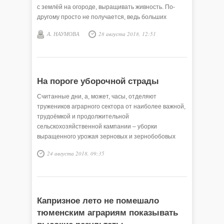
с землёй на огороде, выращивать живность. По-
другому просто не получается, ведь больших
заработков в деревнях не найти. Но и в небольших
А. НАУМОВА
28 августа 2018, 12:51
селениях можно жить хорошо, не хуже горожан,
потому что своё подворье и земельный участок –
это, как раз, неоспоримое преимущество сельских
жителей, которое кормит их круглый год и даёт
дополнительный доход, а если ещё есть
На пороге уборочной страды
постоянная работа – то это больший залог успеха.
Считанные дни, а, может, часы, отделяют
тружеников аграрного сектора от наиболее важной,
трудоёмкой и продолжительной
сельскохозяйственной кампании – уборки
выращенного урожая зерновых и зернобобовых
культур. О том, как подготовились к ней селяне,
24 августа 2018, 09:35
какие вопросы предстоит им ещё решить в ходе
жатвы, читателям районной газеты рассказывают
её корреспондент А. Березин и ведущий
специалист управления сельского хозяйства А. Ф.
Парыгин.
Капризное лето не помешало
тюменским аграриям показывать