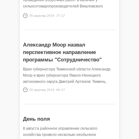
проведения уборочных работ в наличие у
сельхозтоваропроизводителей Викуловского
района имеются 79 зерноуборочных комбайнов,
16 августа 2018, 15:12
будут привлекаться трактора К-700, 20 частных
КАМАЗов, отмечает специалист управления
сельского хозяйства Федор Хайдуков.
Александр Моор назвал
перспективное направление
программы "Сотрудничество"
Врио губернатора Тюменской области Александр
Моор и врио губернатора Ямало-Ненецкого
автономного округа Дмитрий Артюхов: Тюмень,
Ямал и Югра связаны не только экономикой, а
16 августа 2018, 08:33
человеческими судьбами.
День поля
8 августа районное управление сельского
хозяйства провело несколько необычное