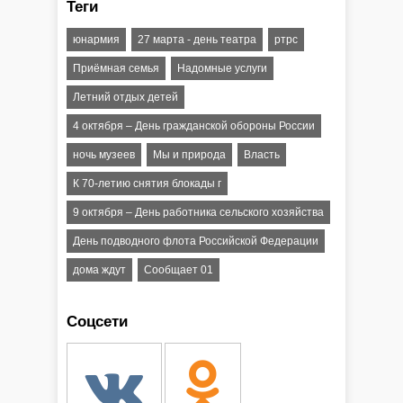
Теги
юнармия
27 марта - день театра
ртрс
Приёмная семья
Надомные услуги
Летний отдых детей
4 октября – День гражданской обороны России
ночь музеев
Мы и природа
Власть
К 70-летию снятия блокады г
9 октября – День работника сельского хозяйства
День подводного флота Российской Федерации
дома ждут
Сообщает 01
Соцсети