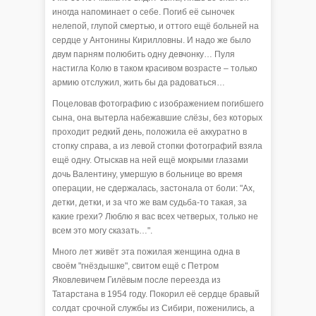
иногда напоминает о себе. Погиб её сыночек
нелепой, глупой смертью, и оттого ещё больней на
сердце у Антонины Кирилловны. И надо же было
двум парням полюбить одну девчонку… Пуля
настигла Колю в таком красивом возрасте – только
армию отслужил, жить бы да радоваться…
Поцеловав фотографию с изображением погибшего
сына, она вытерла набежавшие слёзы, без которых
проходит редкий день, положила её аккуратно в
стопку справа, а из левой стопки фотографий взяла
ещё одну. Отыскав на ней ещё мокрыми глазами
дочь Валентину, умершую в больнице во время
операции, не сдержалась, застонала от боли: "Ах,
детки, детки, и за что же вам судьба-то такая, за
какие грехи? Люблю я вас всех четверых, только не
всем это могу сказать…".
Много лет живёт эта пожилая женщина одна в
своём "гнёздышке", свитом ещё с Петром
Яковлевичем Гилёвым после переезда из
Татарстана в 1954 году. Покорил её сердце бравый
солдат срочной службы из Сибири, поженились, а