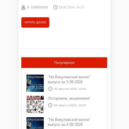
В. ХАКИМОВА
28.02.2014, 10:37
Е. ШЕ
ЧИТАТЬ ДАЛЕЕ
ЧИТАТЬ
Популярное
"На Викуловской волне"
выпуск за 3 08 2026
03 августа 2026, 15:00
Осторожно: мошенники!
06 августа 2026, 16:00
"На Викуловской волне"
выпуск за 4 08 2026