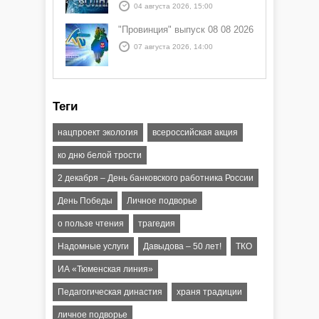
04 августа 2026, 15:00
"Провинция" выпуск 08 08 2026
07 августа 2026, 14:00
Теги
нацпроект экология
всероссийская акция
ко дню белой трости
2 декабря – День банковского работника России
День Победы
Личное подворье
о пользе чтения
трагедия
Надомные услуги
Давыдова – 50 лет!
ТКО
ИА «Тюменская линия»
Педагогическая династия
храня традиции
личное подворье