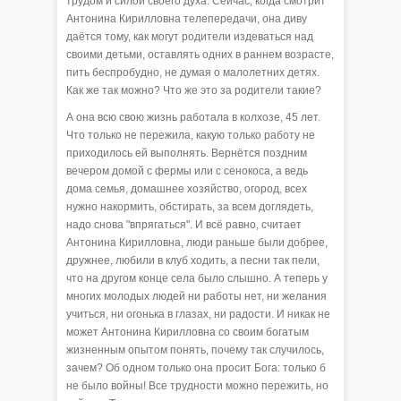
трудом и силой своего духа. Сейчас, когда смотрит
Антонина Кирилловна телепередачи, она диву
даётся тому, как могут родители издеваться над
своими детьми, оставлять одних в раннем возрасте,
пить беспробудно, не думая о малолетних детях.
Как же так можно? Что же это за родители такие?
А она всю свою жизнь работала в колхозе, 45 лет.
Что только не пережила, какую только работу не
приходилось ей выполнять. Вернётся поздним
вечером домой с фермы или с сенокоса, а ведь
дома семья, домашнее хозяйство, огород, всех
нужно накормить, обстирать, за всем доглядеть,
надо снова "впрягаться". И всё равно, считает
Антонина Кирилловна, люди раньше были добрее,
дружнее, любили в клуб ходить, а песни так пели,
что на другом конце села было слышно. А теперь у
многих молодых людей ни работы нет, ни желания
учиться, ни огонька в глазах, ни радости. И никак не
может Антонина Кирилловна со своим богатым
жизненным опытом понять, почему так случилось,
зачем? Об одном только она просит Бога: только б
не было войны! Все трудности можно пережить, но