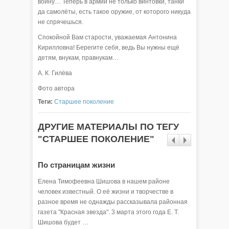
войну… Теперь в армии не только винтовки, танки
да самолёты, есть такое оружие, от которого никуда
не спрячешься.
Спокойной Вам старости, уважаемая Антонина
Кирилловна! Берегите себя, ведь Вы нужны ещё
детям, внукам, правнукам…
А. К. Гилёва
Фото автора
Теги:
Старшее поколение
ДРУГИЕ МАТЕРИАЛЫ ПО ТЕГУ
"СТАРШЕЕ ПОКОЛЕНИЕ"
По страницам жизни
С юбил
Елена Тимофеевна Шишова в нашем районе
С каждым
человек известный. О её жизни и творчестве в
районе в
разное время не однажды рассказывала районная
И тем це
газета "Красная звезда". 3 марта этого года Е. Т.
временах
Шишова будет …
учебнико