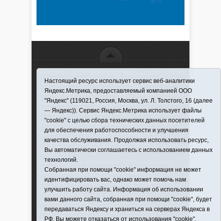
16+ © 2016–2018 - АНО "ИИЦ "Красная звезда". При
Настоящий ресурс использует сервис веб-аналитики
использовании материалов ссылка обязательна
Яндекс.Метрика, предоставляемый компанией ООО
Информационная лента выходит при финансовой
"Яндекс" (119021, Россия, Москва, ул. Л. Толстого, 16 (далее
поддержке правительства Тюменской области
— Яндекс)). Сервис Яндекс.Метрика использует файлы
Регистрационный номер СМИ ЭЛ № ФС 77-66066
"cookie" с целью сбора технических данных посетителей
от 10.06. 2016 г. выдано Федеральной службой по
для обеспечения работоспособности и улучшения
надзору в сфере связи, информационных
качества обслуживания. Продолжая использовать ресурс,
технологий и массовых коммуникаций.
Вы автоматически соглашаетесь с использованием данных
Учредитель (соучредители) Автономная
технологий.
некоммерческая организация "Информационно-
Собранная при помощи "cookie" информация не может
издательский центр "Красная звезда"" (627570,
идентифицировать вас, однако может помочь нам
Тюменская обл., Викуловский р-н, с. Викулово, ул.
улучшить работу сайта. Информация об использовании
Ленина, д. 5).
вами данного сайта, собранная при помощи "cookie", будет
Главный редактор Антюхова Светлана
передаваться Яндексу и храниться на серверах Яндекса в
Владимировна. Адрес электронной почты:
РФ. Вы можете отказаться от использования "cookie",