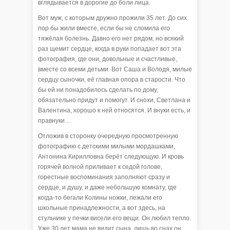
вглядывается в дорогие до боли лица.
Вот муж, с которым дружно прожили 35 лет. До сих
пор бы жили вместе, если бы не сломила его
тяжёлая болезнь. Давно его нет рядом, но всякий
раз щемит сердце, когда в руки попадает вот эта
фотография, где они, довольные и счастливые,
вместе со всеми детьми. Вот Саша и Володя, милые
сердцу сыночки, её главная опора в старости. Что
бы ей ни понадобилось сделать по дому,
обязательно придут и помогут. И снохи, Светлана и
Валентина, хорошо к ней относятся. И внуки есть, и
правнуки…
Отложив в сторонку очередную просмотренную
фотографию с детскими милыми мордашками,
Антонина Кирилловна берёт следующую. И кровь
горячей волной приливает к седой голове,
горестные воспоминания заполняют сразу и
сердце, и душу, и даже небольшую комнату, где
когда-то бегали Колины ножки, лежали его
школьные принадлежности, а вот здесь, на
стульчике у печки висели его вещи. Он любил тепло.
Уже 30 лет мама не видит сына, лишь во снах он