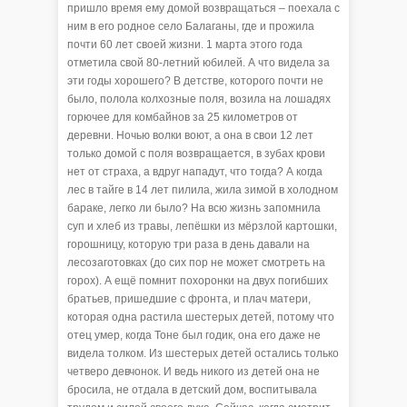
пришло время ему домой возвращаться – поехала с
ним в его родное село Балаганы, где и прожила
почти 60 лет своей жизни. 1 марта этого года
отметила свой 80-летний юбилей. А что видела за
эти годы хорошего? В детстве, которого почти не
было, полола колхозные поля, возила на лошадях
горючее для комбайнов за 25 километров от
деревни. Ночью волки воют, а она в свои 12 лет
только домой с поля возвращается, в зубах крови
нет от страха, а вдруг нападут, что тогда? А когда
лес в тайге в 14 лет пилила, жила зимой в холодном
бараке, легко ли было? На всю жизнь запомнила
суп и хлеб из травы, лепёшки из мёрзлой картошки,
горошницу, которую три раза в день давали на
лесозаготовках (до сих пор не может смотреть на
горох). А ещё помнит похоронки на двух погибших
братьев, пришедшие с фронта, и плач матери,
которая одна растила шестерых детей, потому что
отец умер, когда Тоне был годик, она его даже не
видела толком. Из шестерых детей остались только
четверо девчонок. И ведь никого из детей она не
бросила, не отдала в детский дом, воспитывала