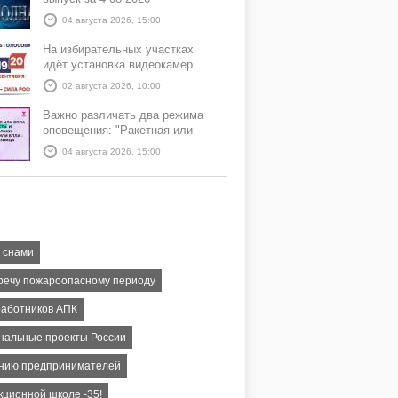
04 августа 2026, 15:00
На избирательных участках
идёт установка видеокамер
02 августа 2026, 10:00
Важно различать два режима
оповещения: "Ракетная или
БПЛА опасность" и "Угроза
04 августа 2026, 15:00
атаки ракеты или БПЛА"
 снами
речу пожароопасному периоду
работников АПК
нальные проекты России
нию предпринимателей
кционной школе -35!