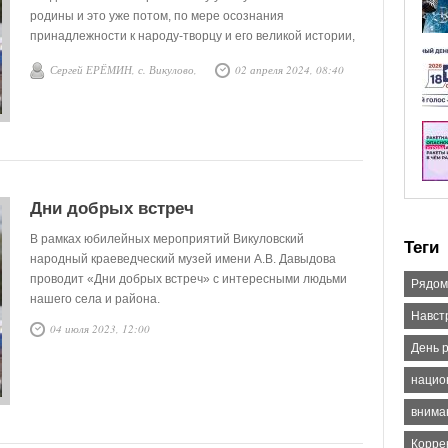
родины и это уже потом, по мере осознания
принадлежности к народу-творцу и его великой истории,
она вырастает в могучее и благородное служение Родине
Сергей ЕРЁМИН, с. Викулово,
02 апреля 2024, 08:40
– патриотизм.
Дни добрых встреч
В рамках юбилейных мероприятий Викуловский
Теги
народный краеведческий музей имени А.В. Давыдова
проводит «Дни добрых встреч» с интересными людьми
Рядом
нашего села и района.
Навст
04 июля 2023, 12:00
День 
нацио
внима
Корре