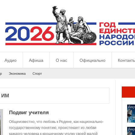
Аудио
Афиша
О нас
Официально
Контакт
р
Экономика
Спорт
 ИМ
Подвиг учителя
Общеизвестно, что любовь к Родине, как национально-
государственному понятию, проистекает из любви
каждого человека к крошечному уголку своей малой