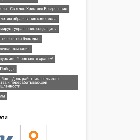
реля - Светлое Христово Воскресение
 - летию образования комсомола
мирует управление соцзащиты
етию снятия блокады г
вочная компания
курс имя Героя свято храним!
 Победы
ября – День работника сельского
ства и перерабатывающей
шленности
улы
ети