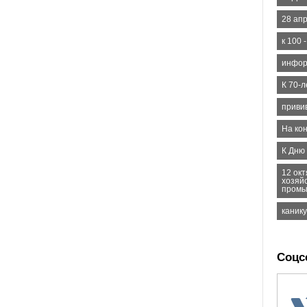
28 ап
к 100
инфор
К 70-л
приви
На кон
К Дню
12 окт
хозяй
промы
каник
Соцс