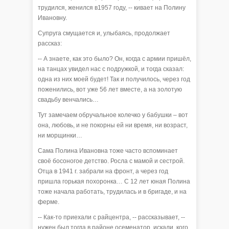
трудился, женился в1957 году, -- кивает на Полину
Ивановну.
Супруга смущается и, улыбаясь, продолжает
рассказ:
-- А знаете, как это было? Он, когда с армии пришёл,
на танцах увидел нас с подружкой, и тогда сказал:
одна из них моей будет! Так и получилось, через год
поженились, вот уже 56 лет вместе, а на золотую
свадьбу венчались…
Тут замечаем обручальное колечко у бабушки – вот
она, любовь, и не покорны ей ни время, ни возраст,
ни морщинки…
Сама Полина Ивановна тоже часто вспоминает
своё босоногое детство. Росла с мамой и сестрой.
Отца в 1941 г. забрали на фронт, а через год
пришла горькая похоронка… С 12 лет юная Полина
тоже начала работать, трудилась и в бригаде, и на
ферме.
-- Как-то приехали с райцентра, -- рассказывает, --
нужен был тогда в районе осеменатор, искали, кого