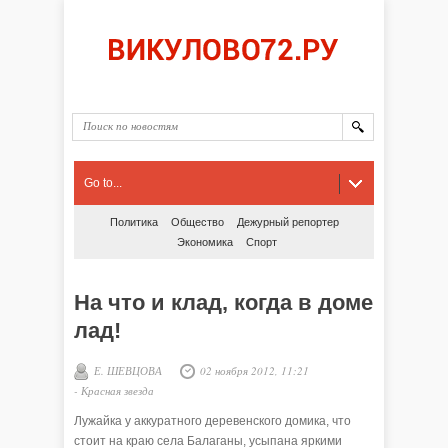
Go to...
Политика
Общество
Дежурный репортер
Экономика
Спорт
На что и клад, когда в доме
лад!
Е. ШЕВЦОВА
02 ноября 2012, 11:21
-
Красная звезда
Лужайка у аккуратного деревенского домика, что
стоит на краю села Балаганы, усыпана яркими