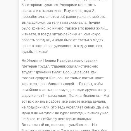
бы отправить учиться. Уговорили меня, хоть
сначала и отказывалась. Выучилась, года 2
проработала, а потом всё равно ушла: не моё это.
Была дояркой, за телятами ухаживала. Трудно
было, конечно, но ничего, так все в то время жили…
и знаете, я всегда читаю районку и "Тюменскую
область сегодня", и когда бывают статьи о людях
нашего поколения, удивляюсь: а ведь у нас всех
судьбы похожи!
Ян Янович и Полина Ивановна имеют звания
"Ветеран труда", "Ударник социалистического
труда", "Труженик тыла". Вообще работа, как
говорят супруги Югансон, не только воспитывает
характер, но и сближает людей. -- Говорят, в чём
семейное счастье, почему одни люди дружно живут,
а другие нет? – рассуждает Полина Ивановна. – Мы
вот всю жизнь в работе, всё вместе всегда делали,
не лодырничали, это ведь укрепляет семью. Да и на
мужа я не жалуюсь: не курил никогда, и пьянок у нас
не было, как сейчас у некоторых молодых.
Вспыльчивый он, конечно, -- улыбается. – Но
быстро успокаивается. Так и жили всегда, бок о бок,