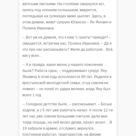
жёлтыми листьями. На столбике свернулся кот,
греясь под осенним солнышком, жмурится,
поглядывая на гуляющих мимо цыплят. Здесь, в
этом домике, живут супруги Югансон – Ян Янович и
Полина Ивановна.
-- Вот уж не думали, что к нам "с газеты" приедут! –
смущается, встречая нас, Полина Ивановна. – Да и
что про нас рассказывать? Жили да работали…Всё,
как у всех…
-- А и правда, какая жизнь у нашего поколения
была? Работа одна, -- поддерживает супруг. Яну
Яновичу в этом году исполняется 80 лет. Родился в
крестьянской многодетной семье, отца совсем не
помнит – он погиб от удара молнии, когда Яну был
всего 1 год.
-- Голодное детство было, -- рассказывает. – Босые
ходили, а с 6 лет уже работать начал. А после 12-ти
лет нас уже совсем большими считали, дали мне
тогда лошадь, на ней возил дрова, пахал, косил… В
19 забрали в армию, отслужил, вернулся,
плотником работал, трактористом, на ферме