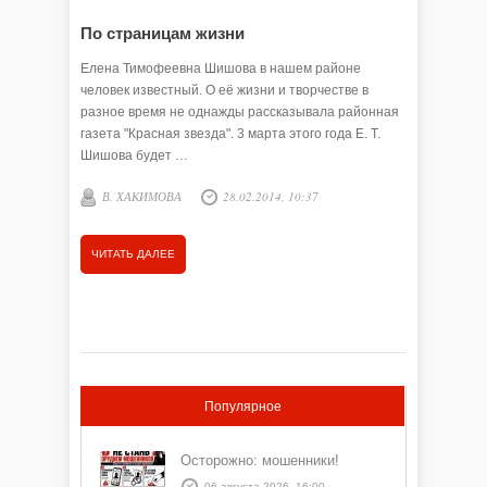
По страницам жизни
С юбил
Елена Тимофеевна Шишова в нашем районе
С каждым
человек известный. О её жизни и творчестве в
районе в
разное время не однажды рассказывала районная
И тем це
газета "Красная звезда". 3 марта этого года Е. Т.
временах
Шишова будет …
учебнико
В. ХАКИМОВА
28.02.2014, 10:37
Е. ШЕ
ЧИТАТЬ ДАЛЕЕ
ЧИТАТЬ
Популярное
Осторожно: мошенники!
06 августа 2026, 16:00