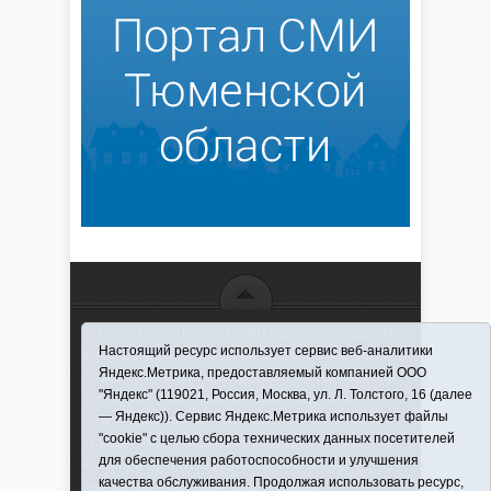
16+ © 2016–2018 - АНО "ИИЦ "Красная звезда". При
Настоящий ресурс использует сервис веб-аналитики
использовании материалов ссылка обязательна
Яндекс.Метрика, предоставляемый компанией ООО
Информационная лента выходит при финансовой
"Яндекс" (119021, Россия, Москва, ул. Л. Толстого, 16 (далее
поддержке правительства Тюменской области
— Яндекс)). Сервис Яндекс.Метрика использует файлы
Регистрационный номер СМИ ЭЛ № ФС 77-66066
"cookie" с целью сбора технических данных посетителей
от 10.06. 2016 г. выдано Федеральной службой по
для обеспечения работоспособности и улучшения
надзору в сфере связи, информационных
качества обслуживания. Продолжая использовать ресурс,
технологий и массовых коммуникаций.