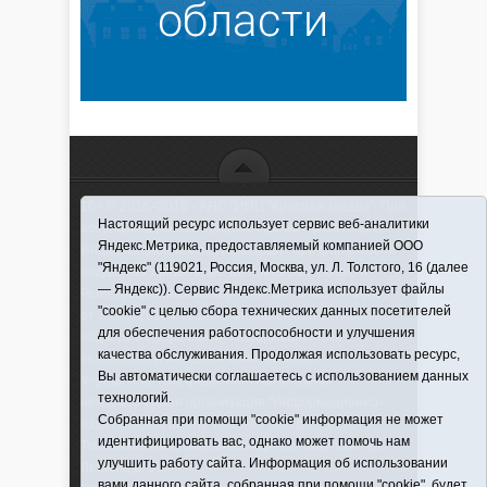
16+ © 2016–2018 - АНО "ИИЦ "Красная звезда". При
Настоящий ресурс использует сервис веб-аналитики
использовании материалов ссылка обязательна
Яндекс.Метрика, предоставляемый компанией ООО
Информационная лента выходит при финансовой
"Яндекс" (119021, Россия, Москва, ул. Л. Толстого, 16 (далее
поддержке правительства Тюменской области
— Яндекс)). Сервис Яндекс.Метрика использует файлы
Регистрационный номер СМИ ЭЛ № ФС 77-66066
"cookie" с целью сбора технических данных посетителей
от 10.06. 2016 г. выдано Федеральной службой по
для обеспечения работоспособности и улучшения
надзору в сфере связи, информационных
качества обслуживания. Продолжая использовать ресурс,
технологий и массовых коммуникаций.
Вы автоматически соглашаетесь с использованием данных
Учредитель (соучредители) Автономная
технологий.
некоммерческая организация "Информационно-
Собранная при помощи "cookie" информация не может
издательский центр "Красная звезда"" (627570,
идентифицировать вас, однако может помочь нам
Тюменская обл., Викуловский р-н, с. Викулово, ул.
улучшить работу сайта. Информация об использовании
Ленина, д. 5).
вами данного сайта, собранная при помощи "cookie", будет