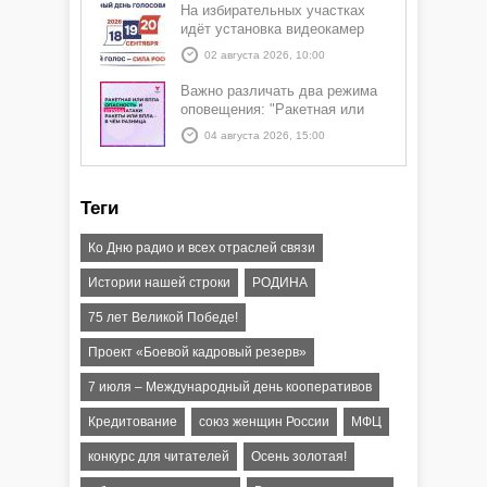
На избирательных участках
идёт установка видеокамер
02 августа 2026, 10:00
Важно различать два режима
оповещения: "Ракетная или
БПЛА опасность" и "Угроза
04 августа 2026, 15:00
атаки ракеты или БПЛА"
Теги
Ко Дню радио и всех отраслей связи
Истории нашей строки
РОДИНА
75 лет Великой Победе!
Проект «Боевой кадровый резерв»
7 июля – Международный день кооперативов
Кредитование
союз женщин России
МФЦ
конкурс для читателей
Осень золотая!