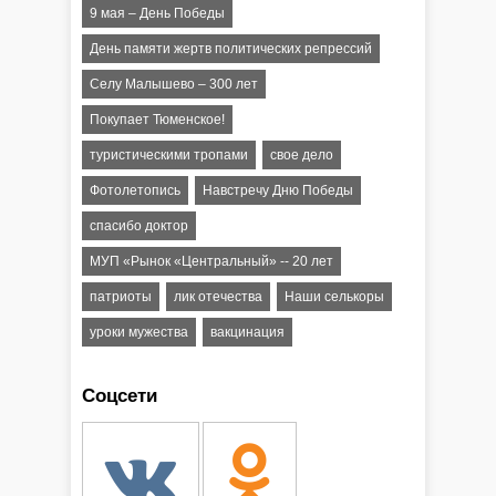
9 мая – День Победы
День памяти жертв политических репрессий
Селу Малышево – 300 лет
Покупает Тюменское!
туристическими тропами
свое дело
Фотолетопись
Навстречу Дню Победы
спасибо доктор
МУП «Рынок «Центральный» -- 20 лет
патриоты
лик отечества
Наши селькоры
уроки мужества
вакцинация
Соцсети