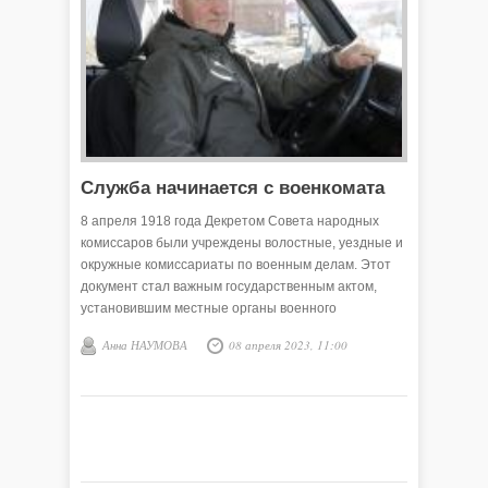
Служба начинается с военкомата
8 апреля 1918 года Декретом Совета народных
комиссаров были учреждены волостные, уездные и
окружные комиссариаты по военным делам. Этот
документ стал важным государственным актом,
установившим местные органы военного
управления России, а дата его принятия стала
Анна НАУМОВА
08 апреля 2023, 11:00
официальным Днём образования военных
комиссариатов. Теперь её считают своим
профессиональным праздником все, в чьей
трудовой биографии есть или когда-то был
военкомат.