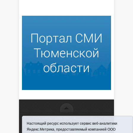
16+ © 2016–2018 - АНО "ИИЦ "Красная звезда". При
Настоящий ресурс использует сервис веб-аналитики
использовании материалов ссылка обязательна
Яндекс.Метрика, предоставляемый компанией ООО
Информационная лента выходит при финансовой