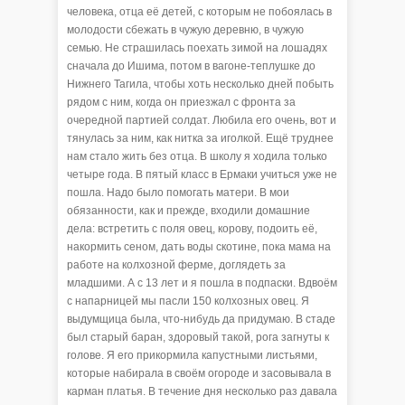
человека, отца её детей, с которым не побоялась в
молодости сбежать в чужую деревню, в чужую
семью. Не страшилась поехать зимой на лошадях
сначала до Ишима, потом в вагоне-теплушке до
Нижнего Тагила, чтобы хоть несколько дней побыть
рядом с ним, когда он приезжал с фронта за
очередной партией солдат. Любила его очень, вот и
тянулась за ним, как нитка за иголкой. Ещё труднее
нам стало жить без отца. В школу я ходила только
четыре года. В пятый класс в Ермаки учиться уже не
пошла. Надо было помогать матери. В мои
обязанности, как и прежде, входили домашние
дела: встретить с поля овец, корову, подоить её,
накормить сеном, дать воды скотине, пока мама на
работе на колхозной ферме, доглядеть за
младшими. А с 13 лет и я пошла в подпаски. Вдвоём
с напарницей мы пасли 150 колхозных овец. Я
выдумщица была, что-нибудь да придумаю. В стаде
был старый баран, здоровый такой, рога загнуты к
голове. Я его прикормила капустными листьями,
которые набирала в своём огороде и засовывала в
карман платья. В течение дня несколько раз давала