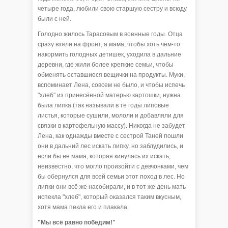
четыре года, любили свою старшую сестру и всюду
были с ней.
Голодно жилось Тарасовым в военные годы. Отца
сразу взяли на фронт, а мама, чтобы хоть чем-то
накормить голодных детишек, уходила в дальние
деревни, где жили более крепкие семьи, чтобы
обменять оставшиеся вещички на продукты. Муки,
вспоминает Лена, совсем не было, и чтобы испечь
"хлеб" из принесённой матерью картошки, нужна
была липка (так называли в те годы липовые
листья, которые сушили, мололи и добавляли для
связки в картофельную массу). Никогда не забудет
Лена, как однажды вместе с сестрой Таней пошли
они в дальний лес искать липку, но заблудились, и
если бы не мама, которая кинулась их искать,
неизвестно, что могло произойти с девчонками, чем
бы обернулся для всей семьи этот поход в лес. Но
липки они всё же насобирали, и в тот же день мать
испекла "хлеб", который оказался таким вкусным,
хотя мама пекла его и плакала.
"Мы всё равно победим!"