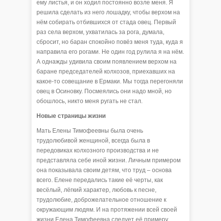
ему листья, и он ходил постоянно возле меня. Я
решила сделать из него лошадку, чтобы верхом на
нём собирать отбившихся от стада овец. Первый
раз села верхом, ухватилась за рога, думала,
сбросит, но баран спокойно повёз меня туда, куда я
направила его рогами. Не один год рулила я на нём.
А однажды удивила своим появлением верхом на
баране председателей колхозов, приехавших на
какое-то совещание в Ермаки. Мы тогда перегоняли
овец в Осиновку. Посмеялись они надо мной, но
обошлось, никто меня ругать не стал.
Новые страницы жизни
Мать Елены Тимофеевны была очень
трудолюбивой женщиной, всегда была в
передовиках колхозного производства и не
представляла себе иной жизни. Личным примером
она показывала своим детям, что труд – основа
всего. Елене передались такие её черты, как
весёлый, лёгкий характер, любовь к песне,
трудолюбие, доброжелательное отношение к
окружающим людям. И на протяжении всей своей
жизни Елена Тимофеевна следует её примеру.