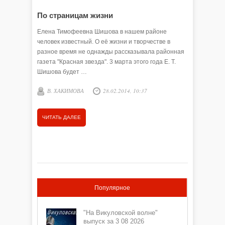
По страницам жизни
С юбил
Елена Тимофеевна Шишова в нашем районе
С каждым
человек известный. О её жизни и творчестве в
районе в
разное время не однажды рассказывала районная
И тем це
газета "Красная звезда". 3 марта этого года Е. Т.
временах
Шишова будет …
учебнико
В. ХАКИМОВА
28.02.2014, 10:37
Е. ШЕ
ЧИТАТЬ ДАЛЕЕ
ЧИТАТЬ
Популярное
"На Викуловской волне"
выпуск за 3 08 2026