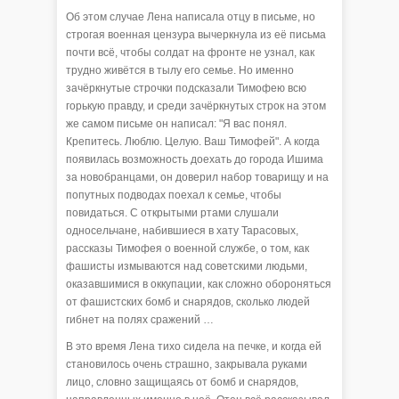
Об этом случае Лена написала отцу в письме, но
строгая военная цензура вычеркнула из её письма
почти всё, чтобы солдат на фронте не узнал, как
трудно живётся в тылу его семье. Но именно
зачёркнутые строчки подсказали Тимофею всю
горькую правду, и среди зачёркнутых строк на этом
же самом письме он написал: "Я вас понял.
Крепитесь. Люблю. Целую. Ваш Тимофей". А когда
появилась возможность доехать до города Ишима
за новобранцами, он доверил набор товарищу и на
попутных подводах поехал к семье, чтобы
повидаться. С открытыми ртами слушали
односельчане, набившиеся в хату Тарасовых,
рассказы Тимофея о военной службе, о том, как
фашисты измываются над советскими людьми,
оказавшимися в оккупации, как сложно обороняться
от фашистских бомб и снарядов, сколько людей
гибнет на полях сражений …
В это время Лена тихо сидела на печке, и когда ей
становилось очень страшно, закрывала руками
лицо, словно защищаясь от бомб и снарядов,