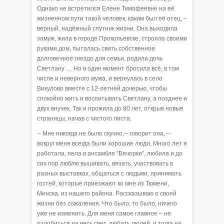
Однако не встретился Елене Тимофеевне на её
жизненном пути такой человек, каким был её отец, –
верный, надёжный спутник жизни. Она выходила
замуж, жила в городе Прокопьевске, строила своими
руками дом, пыталась свить собственное
долговечное гнездо для семьи, родила дочь
Светлану … Но в один момент бросила всё, в том
числе и неверного мужа, и вернулась в село
Викулово вместе с 12-летней дочерью, чтобы
спокойно жить и воспитывать Светлану, а позднее и
двух внучек. Так и прожила до 80 лет, открыв новые
страницы, начав с чистого листа.
-- Мне никогда не было скучно,-- говорит она, --
вокруг меня всегда были хорошие люди. Много лет я
работала, пела в ансамбле "Вячорки", любила и до
сих пор люблю вышивать, вязать, участвовать в
разных выставках, общаться с людьми, принимать
гостей, которые приезжают ко мне из Тюмени,
Минска, из нашего района. Рассказываю о своей
жизни без сожаления. Что было, то было, ничего
уже не изменить. Для меня самое главное – не
озлобиться на весь свет, любить людей, и тогда на