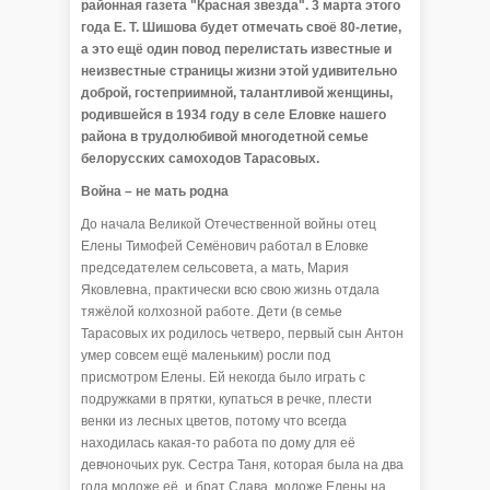
районная газета "Красная звезда". 3 марта этого
года Е. Т. Шишова будет отмечать своё 80-летие,
а это ещё один повод перелистать известные и
неизвестные страницы жизни этой удивительно
доброй, гостеприимной, талантливой женщины,
родившейся в 1934 году в селе Еловке нашего
района в трудолюбивой многодетной семье
белорусских самоходов Тарасовых.
Война – не мать родна
До начала Великой Отечественной войны отец
Елены Тимофей Семёнович работал в Еловке
председателем сельсовета, а мать, Мария
Яковлевна, практически всю свою жизнь отдала
тяжёлой колхозной работе. Дети (в семье
Тарасовых их родилось четверо, первый сын Антон
умер совсем ещё маленьким) росли под
присмотром Елены. Ей некогда было играть с
подружками в прятки, купаться в речке, плести
венки из лесных цветов, потому что всегда
находилась какая-то работа по дому для её
девчоночьих рук. Сестра Таня, которая была на два
года моложе её, и брат Слава, моложе Елены на