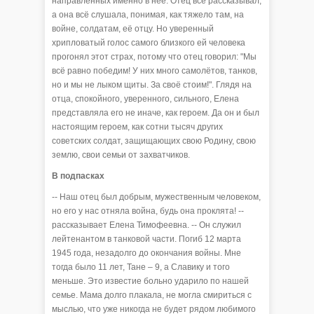
направленных именно в неё. Отец всё рассказывал,
а она всё слушала, понимая, как тяжело там, на
войне, солдатам, её отцу. Но уверенный
хрипловатый голос самого близкого ей человека
прогонял этот страх, потому что отец говорил: "Мы
всё равно победим! У них много самолётов, танков,
но и мы не лыком щиты. За своё стоим!". Глядя на
отца, спокойного, уверенного, сильного, Елена
представляла его не иначе, как героем. Да он и был
настоящим героем, как сотни тысяч других
советских солдат, защищающих свою Родину, свою
землю, свои семьи от захватчиков.
В подпасках
-- Наш отец был добрым, мужественным человеком,
но его у нас отняла война, будь она проклята! --
рассказывает Елена Тимофеевна. -- Он служил
лейтенантом в танковой части. Погиб 12 марта
1945 года, незадолго до окончания войны. Мне
тогда было 11 лет, Тане – 9, а Славику и того
меньше. Это известие больно ударило по нашей
семье. Мама долго плакала, не могла смириться с
мыслью, что уже никогда не будет рядом любимого