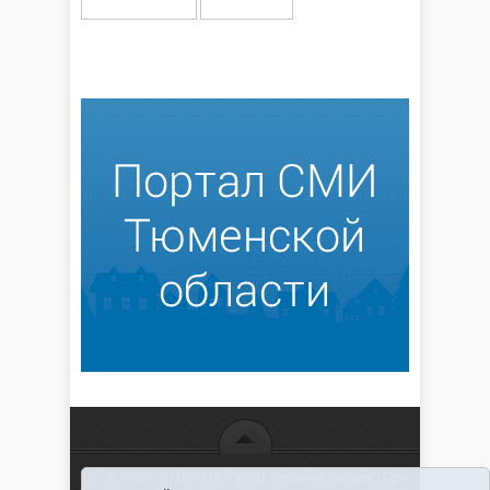
16+ © 2016–2018 - АНО "ИИЦ "Красная звезда". При