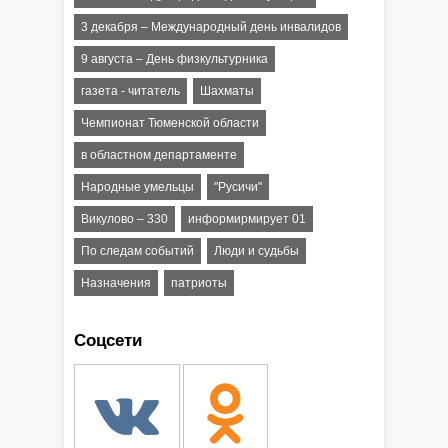
3 декабря – Международный день инвалидов
9 августа – День физкультурника
газета - читатель
Шахматы
Чемпионат Тюменской области
в областном департаменте
Народные умельцы
"Русичи"
Викулово – 330
информирмирует 01
По следам событий
Люди и судьбы
Назначения
патриоты
Соцсети