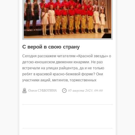
С верой в свою страну
Сегодня расскажем читателям «Красной звезды» о
детско-юношеском движении юнармии. Не раз
встречали на улицах райцентра, да и не только
ребят в красивой красно-бежевой форме? Они
участники акций, митингов, торжественных
патриотических мероприятий. Кто эти ребята? В
Олеся СУББОТИНА
05 августа 2023, 09:00
чём их ценности, и какие знания и мысли хотят
донести до окружающих?