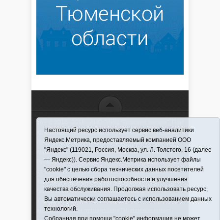
16+ © 2016–2018 - АНО "ИИЦ "Красная звезда". При
Настоящий ресурс использует сервис веб-аналитики
использовании материалов ссылка обязательна
Яндекс.Метрика, предоставляемый компанией ООО
Информационная лента выходит при финансовой
"Яндекс" (119021, Россия, Москва, ул. Л. Толстого, 16 (далее
поддержке правительства Тюменской области
— Яндекс)). Сервис Яндекс.Метрика использует файлы
Регистрационный номер СМИ ЭЛ № ФС 77-66066
"cookie" с целью сбора технических данных посетителей
от 10.06. 2016 г. выдано Федеральной службой по
для обеспечения работоспособности и улучшения
надзору в сфере связи, информационных
качества обслуживания. Продолжая использовать ресурс,
технологий и массовых коммуникаций.
Вы автоматически соглашаетесь с использованием данных
Учредитель (соучредители) Автономная
технологий.
некоммерческая организация "Информационно-
Собранная при помощи "cookie" информация не может