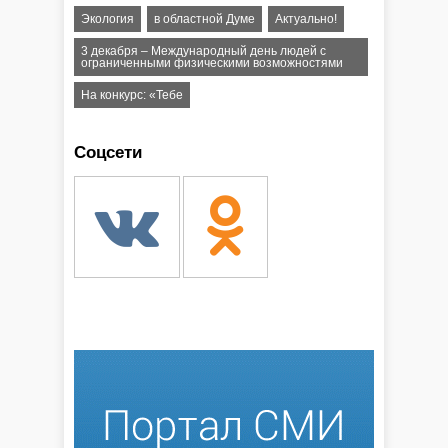
Экология
в областной Думе
Актуально!
3 декабря – Международный день людей с
ограниченными физическими возможностями
На конкурс: «Тебе
Соцсети