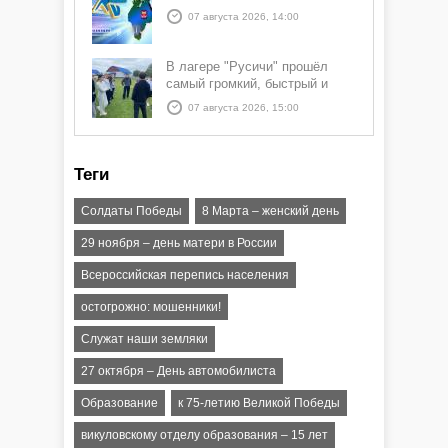
07 августа 2026, 14:00
В лагере "Русичи" прошёл
самый громкий, быстрый и
азартный час дня — Спортчас
07 августа 2026, 15:00
Теги
Солдаты Победы
8 Марта – женский день
29 ноября – день матери в России
Всероссийская перепись населения
остогрожно: мошенники!
Служат наши земляки
27 октября – День автомобилиста
Образование
к 75-летию Великой Победы
викуловскому отделу образования – 15 лет