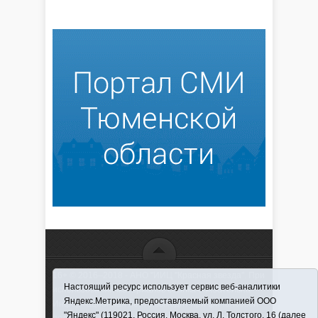
16+ © 2016–2018 - АНО "ИИЦ "Красная звезда". При
Настоящий ресурс использует сервис веб-аналитики
использовании материалов ссылка обязательна
Яндекс.Метрика, предоставляемый компанией ООО
Информационная лента выходит при финансовой
"Яндекс" (119021, Россия, Москва, ул. Л. Толстого, 16 (далее