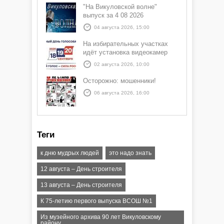
"На Викуловской волне"
выпуск за 4 08 2026
04 августа 2026, 15:00
На избирательных участках
идёт установка видеокамер
02 августа 2026, 10:00
Осторожно: мошенники!
06 августа 2026, 16:00
Теги
к дню мудрых людей
это надо знать
12 августа – День строителя
13 августа – День строителя
К 75-летию первого выпуска ВСОШ №1
Из музейного архива 90 лет Викуловскому
району