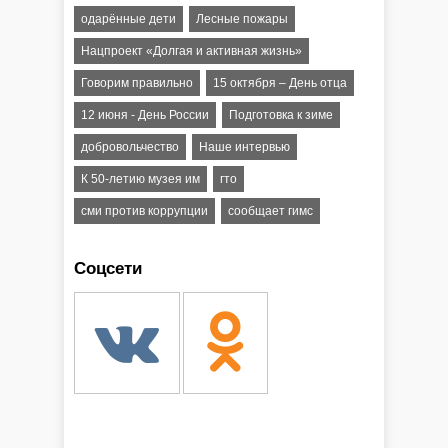
одарённые дети
Лесные пожары
Нацпроект «Долгая и активная жизнь»
Говорим правильно
15 октября – День отца
12 июня - День России
Подготовка к зиме
добровольчество
Наше интервью
К 50-летию музея им
гто
сми против коррупции
сообщает гимс
Соцсети