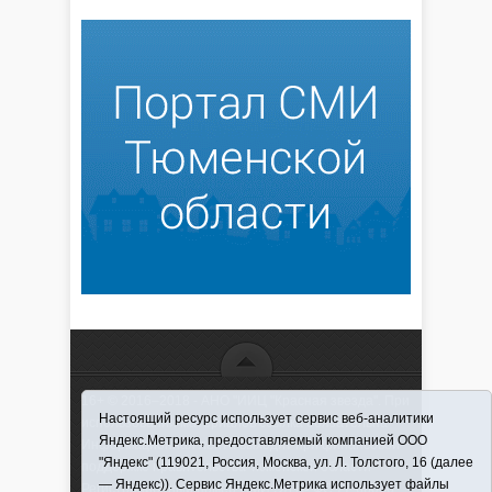
16+ © 2016–2018 - АНО "ИИЦ "Красная звезда". При
Настоящий ресурс использует сервис веб-аналитики
использовании материалов ссылка обязательна
Яндекс.Метрика, предоставляемый компанией ООО
Информационная лента выходит при финансовой
"Яндекс" (119021, Россия, Москва, ул. Л. Толстого, 16 (далее
поддержке правительства Тюменской области
— Яндекс)). Сервис Яндекс.Метрика использует файлы
Регистрационный номер СМИ ЭЛ № ФС 77-66066