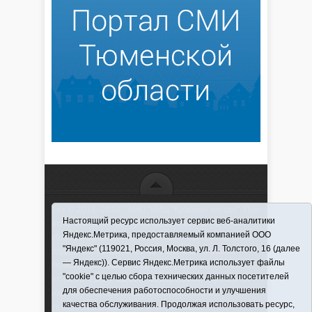
16+ © 2016–2018 - АНО "ИИЦ "Красная звезда". При
Настоящий ресурс использует сервис веб-аналитики
использовании материалов ссылка обязательна
Яндекс.Метрика, предоставляемый компанией ООО
Информационная лента выходит при финансовой
"Яндекс" (119021, Россия, Москва, ул. Л. Толстого, 16 (далее
поддержке правительства Тюменской области
— Яндекс)). Сервис Яндекс.Метрика использует файлы
Регистрационный номер СМИ ЭЛ № ФС 77-66066
"cookie" с целью сбора технических данных посетителей
от 10.06. 2016 г. выдано Федеральной службой по
для обеспечения работоспособности и улучшения
надзору в сфере связи, информационных
качества обслуживания. Продолжая использовать ресурс,
технологий и массовых коммуникаций.