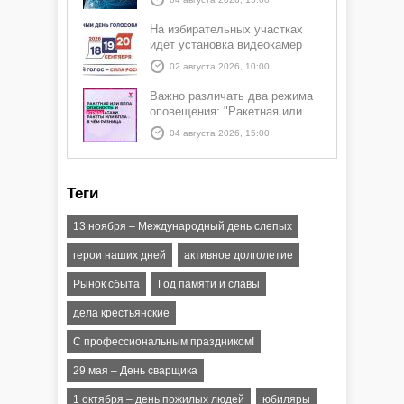
На избирательных участках
идёт установка видеокамер
02 августа 2026, 10:00
Важно различать два режима
оповещения: "Ракетная или
БПЛА опасность" и "Угроза
04 августа 2026, 15:00
атаки ракеты или БПЛА"
Теги
13 ноября – Международный день слепых
герои наших дней
активное долголетие
Рынок сбыта
Год памяти и славы
дела крестьянские
С профессиональным праздником!
29 мая – День сварщика
1 октября – день пожилых людей
юбиляры