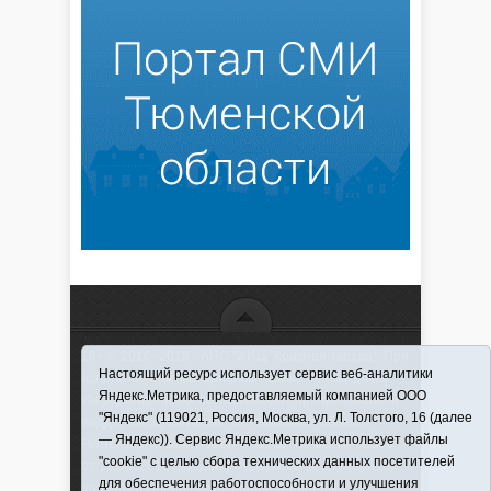
16+ © 2016–2018 - АНО "ИИЦ "Красная звезда". При
Настоящий ресурс использует сервис веб-аналитики
использовании материалов ссылка обязательна
Яндекс.Метрика, предоставляемый компанией ООО
Информационная лента выходит при финансовой
"Яндекс" (119021, Россия, Москва, ул. Л. Толстого, 16 (далее
поддержке правительства Тюменской области
— Яндекс)). Сервис Яндекс.Метрика использует файлы
Регистрационный номер СМИ ЭЛ № ФС 77-66066
"cookie" с целью сбора технических данных посетителей
от 10.06. 2016 г. выдано Федеральной службой по
для обеспечения работоспособности и улучшения
надзору в сфере связи, информационных