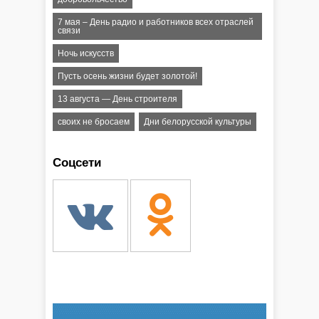
7 мая – День радио и работников всех отраслей
связи
Ночь искусств
Пусть осень жизни будет золотой!
13 августа — День строителя
своих не бросаем
Дни белорусской культуры
Соцсети