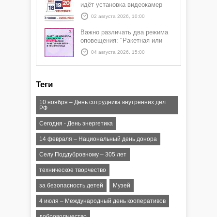
идёт установка видеокамер
02 августа 2026, 10:00
Важно различать два режима
оповещения: "Ракетная или
БПЛА опасность" и "Угроза
04 августа 2026, 15:00
атаки ракеты или БПЛА"
Теги
10 ноября – День сотрудника внутренних дел
РФ
Сегодня - День энергетика
14 февраля – Национальный день донора
Селу Поддубровному – 305 лет
техническое творчество
за безопасность детей
Музей
4 июля – Международный день кооперативов
добровольчество