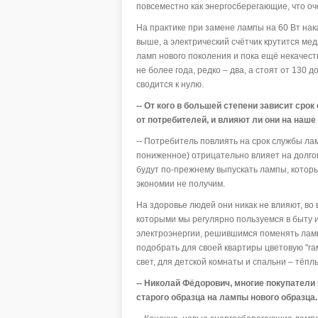
повсеместно как энергосберегающие, что оч
На практике при замене лампы на 60 Вт на
выше, а электрический счётчик крутится ме
ламп нового поколения и пока ещё некачест
не более года, редко – два, а стоят от 130 
сводится к нулю.
-- От кого в большей степени зависит ср
от потребителей, и влияют ли они на наше
-- Потребитель повлиять на срок службы ла
пониженное) отрицательно влияет на долгове
будут по-прежнему выпускать лампы, которые
экономии не получим.
На здоровье людей они никак не влияют, во 
которыми мы регулярно пользуемся в быту 
электроэнергии, решившимся поменять ламп
подобрать для своей квартиры цветовую "г
свет, для детской комнаты и спальни – тёп
-- Николай Фёдорович, многие покупатели
старого образца на лампы нового образца