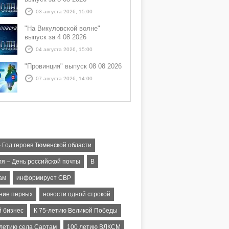
03 августа 2026, 15:00
"На Викуловской волне"
выпуск за 4 08 2026
04 августа 2026, 15:00
"Провинция" выпуск 08 08 2026
07 августа 2026, 14:00
– Год героев Тюменской области
ля – День российской почты
В
ам
информирует СВР
ние первых
новости одной строкой
 бизнес
К 75-летию Великой Победы
-летию села Сартам
100 летию ВЛКСМ