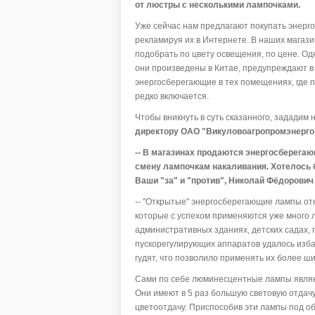
от люстры с несколькими лампочками.
Уже сейчас нам предлагают покупать энерг
рекламируя их в Интернете. В наших магаз
подобрать по цвету освещения, по цене. Од
они произведены в Китае, предупреждают в 
энергосберегающие в тех помещениях, где пр
редко включается.
Чтобы вникнуть в суть сказанного, зададим
директору ОАО "Викуловоагропромэнерго
-- В магазинах продаются энергосберегаю
смену лампочкам накаливания. Хотелось б
Ваши "за" и "против", Николай Фёдорович
-- "Открытые" энергосберегающие лампы от
которые с успехом применяются уже много л
административных зданиях, детских садах,
пускорегулирующих аппаратов удалось избав
гудят, что позволило применять их более ши
Сами по себе люминесцентные лампы являю
Они имеют в 5 раз большую световую отдач
цветоотдачу. Приспособив эти лампы под о