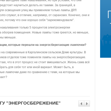
чки выгоднее ламп накаливания, но при условии, что они
редстоит научиться делать их такими. За границей, в
 Для освещения улиц мы применяем только лампы ДРЛ
лго служат, в отличие, например, от саранских. Конечно, они и
м их, потому что они хорошо себя "зарекомендовали".
е накаливания только 5 процентов электроэнергии
на обогрев помещения. Новые лампы тоже греются, но меньше,
роны меньше.
низации, которые перешли на энергосберегающие лампочки?
 на современные в Каргалинском сельском Доме культуры. В
иков отделов тоже поменяли лампы на энергосберегающие.
таю, что в этот процесс не стоит вмешиваться. Жизнь сама всё
рать для себя тот или иной вариант. Может быть, в
ые лампочки даже по сравнению с теми, на которые мы
нает?
ЕГУ "ЭНЕРГОСБЕРЕЖЕНИЕ"