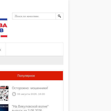
ы
Популярное
Осторожно: мошенники!
06 августа 2026, 16:00
"На Викуловской волне"
выпуск за 3 08 2026