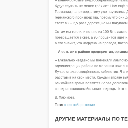
-- Конечно, новые энергосберегающие лампо
будут служить не менее трёх лет. Нам ещё п
Германии, например, этому уже научились.
германского производства, потому что они до
стоят в 2 – 2,5 раза дороже, но мы покупае
Хотим мы того или нет, но из 100 Вт в ламп
превращается в свет, а 95 процентов идёт 
а это значит, что нагрузка на провода, пат
-- А есть ли в районе предприятия, орга
-- Буквально недавно мы поменяли лампочки
администрации района по желанию начальн
Лучше стала освещённость кабинетов. Я счи
расставит на свои места. Каждый вправе выб
ближайшее время появятся более долговечн
сегодня возлагаем большие надежды. Кто з
В. Хакимова
Теги:
энергосбережение
ДРУГИЕ МАТЕРИАЛЫ ПО Т