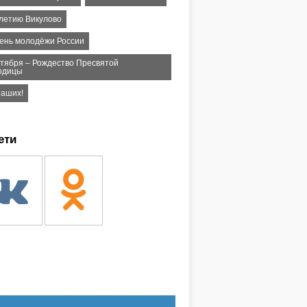
-летию Викулово
День молодёжи России
нтября – Рождество Пресвятой
одицы
наших!
ети