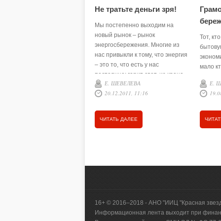
Не тратьте деньги зря!
Грамо
береж
Мы постепенно выходим на
новый рынок – рынок
Тот, кт
энергосбережения. Многие из
бытову
нас привыкли к тому, что энергия
экономи
– это то, что есть у нас
мало кт
постоянно: горит свет, из крана
что, гр
Е. ШЕВЕЛЕВА
Е. 
течёт вода, в доме тепло. Однако
можно 
20.12.2011, 11:16
19.0
…
на эле
ЧИТАТЬ ДАЛЕЕ
ЧИТАТ
16+ © 2016–2018 - АНО "ИИЦ "Красная звез
Информационная лента выходит при финанс