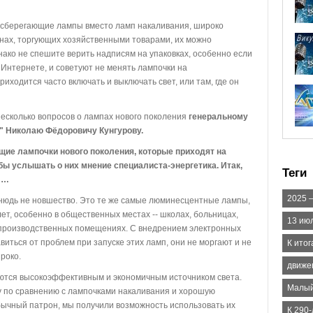
осберегающие лампы вместо ламп накаливания, широко
инах, торгующих хозяйственными товарами, их можно
нако не спешите верить надписям на упаковках, особенно если
Интернете, и советуют не менять лампочки на
иходится часто включать и выключать свет, или там, где он
 несколько вопросов о лампах нового поколения
генеральному
" Николаю Фёдоровичу Кунгурову.
щие лампочки нового поколения, которые приходят на
ы услышать о них мнение специалиста-энергетика. Итак,
Теги
 …
2025 
нюдь не новшество. Это те же самые люминесцентные лампы,
ет, особенно в общественных местах -- школах, больницах,
13 ию
 производственных помещениях. С внедрением электронных
иться от проблем при запуске этих ламп, они не моргают и не
К итог
роко.
движе
тся высокоэффективным и экономичным источником света.
Малый
у по сравнению с лампочками накаливания и хорошую
бычный патрон, мы получили возможность использовать их
К 290