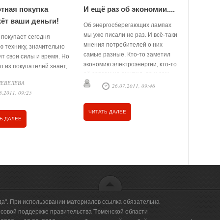
тная покупка
И ещё раз об экономии....
С забото
ёт ваши деньги!
Об энергосберегающих лампах
Философия
мы уже писали не раз. И всё-таки
Одним из п
о покупает сегодня
мнения потребителей о них
философск
ю технику, значительно
самые разные. Кто-то заметил
проблемы 
т свои силы и время. Но
экономию электроэнергии, кто-то
строительст
о из покупателей знает,
её совсем не ощутил, да и сам
заведующи
амотно выбрав технику,
ШЕВЕЛЕВА
свет новой лампочки …
теплофизи
26.07.2011, 09:46
1
ещё и экономить расходы
8.2011, 09:25
ктроэнергию! …
ЧИТАТЬ ДАЛЕЕ
ЧИТАТЬ Д
Ь ДАЛЕЕ
да". При использовании материалов ссылка обязательна
овой поддержке правительства Тюменской области