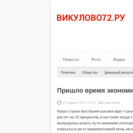
Новости
Фото
Видео
Политика
Общество
Дежурный репорте
Пришло время эконом
23 марта 2010, 14:20
-
Красная звезда
Наша страна быстрыми шагами идёт к рын
растёт на 15 процентов, и наступит когда-
вынуждены искать пути экономии электроэ
отказаться ни от микроволновой печи, ни 