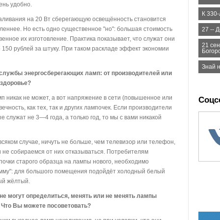
ень удобно.
К 330
каливания на 20 Вт сберегающую освещённость становится
дленнее. Но есть одно существенное "но": большая стоимость
27 -- 
венное их изготовление. Практика показывает, что служат они
21 се
до 150 рублей за штуку. При таком раскладе эффект экономии
Богор
Знай 
ок службы энергосберегающих ламп: от производителей или
 здоровье?
мп никак не может, а вот напряжение в сети (повышенное или
Соцс
чность, как тех, так и других лампочек. Если производители
 служат не 3—4 года, а только год, то мы с вами никакой
всяком случае, ничуть не больше, чем телевизор или телефон,
и не собираемся от них отказываться. Потребителям
очки старого образца на лампы нового, необходимо
амму": для большого помещения подойдёт холодный белый
лый жёлтый.
 не могут определиться, менять или не менять лампы
. Что Вы можете посоветовать?