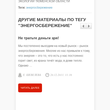
ЭКОЛОГИИ ТЮМЕНСКОЙ ОБЛАСТИ
Теги:
энергосбережение
ДРУГИЕ МАТЕРИАЛЫ ПО ТЕГУ
"ЭНЕРГОСБЕРЕЖЕНИЕ"
Не тратьте деньги зря!
Грамот
деньги
Мы постепенно выходим на новый рынок – рынок
энергосбережения. Многие из нас привыкли к тому,
Тот, кто 
что энергия – это то, что есть у нас постоянно:
значител
горит свет, из крана течёт вода, в доме тепло.
кто из по
Однако …
технику,
электроэ
Е. ШЕВЕЛЕВА
20.12.2011, 11:16
Е. ШЕ
ЧИТАТЬ ДАЛЕЕ
ЧИТАТЬ