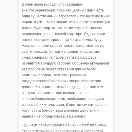
В очевидной выгоде использования
энергосберегающих люминесцентных ламп есть
один существенный недостаток – это наличие в них
паров ртути. Это не значит, что энергосберегающая
лампа будет портить экологическую обстановку
непосредственно в вашей квартире. Однако если
после окончания срока службы эти лампы будут
массово по всей стране просто выкидываться на
свалку твёрдых бытовых отходов, то довольно
скоро содержание паров ртути в атмосфере
изменится в худшую сторону. Особенно актуальной
эта проблема может оказаться для жителей
больших городов. Поэтому к решению
государственной проблемы энергосбережения
должен быть комплексный подход – прежде чем
внедрить повсеместное использование
энергосберегающих ламп, необходимо продумать
вопрос об их утилизации. В противном случае они
могут стать бомбой замедленного действия и
нанести непоправимый вред экологии.
Одним из первых шагов в решении этой проблемы
стало утверждение правительством Российской