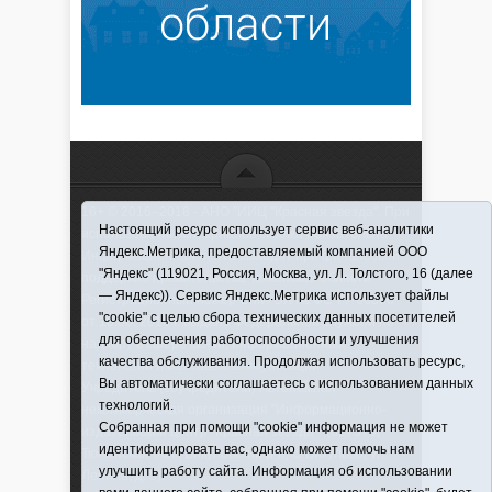
16+ © 2016–2018 - АНО "ИИЦ "Красная звезда". При
Настоящий ресурс использует сервис веб-аналитики
использовании материалов ссылка обязательна
Яндекс.Метрика, предоставляемый компанией ООО
Информационная лента выходит при финансовой
"Яндекс" (119021, Россия, Москва, ул. Л. Толстого, 16 (далее
поддержке правительства Тюменской области
— Яндекс)). Сервис Яндекс.Метрика использует файлы
Регистрационный номер СМИ ЭЛ № ФС 77-66066
"cookie" с целью сбора технических данных посетителей
от 10.06. 2016 г. выдано Федеральной службой по
для обеспечения работоспособности и улучшения
надзору в сфере связи, информационных
качества обслуживания. Продолжая использовать ресурс,
технологий и массовых коммуникаций.
Вы автоматически соглашаетесь с использованием данных
Учредитель (соучредители) Автономная
технологий.
некоммерческая организация "Информационно-
Собранная при помощи "cookie" информация не может
издательский центр "Красная звезда"" (627570,
идентифицировать вас, однако может помочь нам
Тюменская обл., Викуловский р-н, с. Викулово, ул.
улучшить работу сайта. Информация об использовании
Ленина, д. 5).