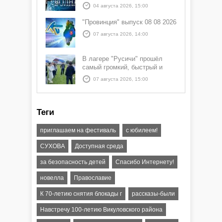
04 августа 2026, 15:00
"Провинция" выпуск 08 08 2026
07 августа 2026, 14:00
В лагере "Русичи" прошёл
самый громкий, быстрый и
азартный час дня — Спортчас
07 августа 2026, 15:00
Теги
приглашаем на фестиваль
с юбилеем!
СУХОВА
Доступная среда
за безопасность детей
Спасибо Интернету!
новелла
Православие
К 70-летию снятия блокады г
рассказы-были
Навстречу 100-летию Викуловского района