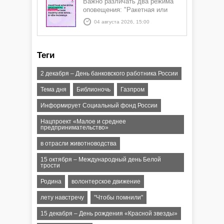
Важно различать два режима
оповещения: "Ракетная или
БПЛА опасность" и "Угроза
04 августа 2026, 15:00
атаки ракеты или БПЛА"
Теги
2 декабря – День банковского работника России
Тема дня
Библионочь
Газпром
Информирует Социальный фонд России
Нацпроект «Малое и среднее
предпринимательство»
в отрасли животноводства
15 октября – Международный день Белой
трости
Родина
волонтерское движение
лету навстречу
"Чтобы помнили"
15 декабря – День рождения «Красной звезды»