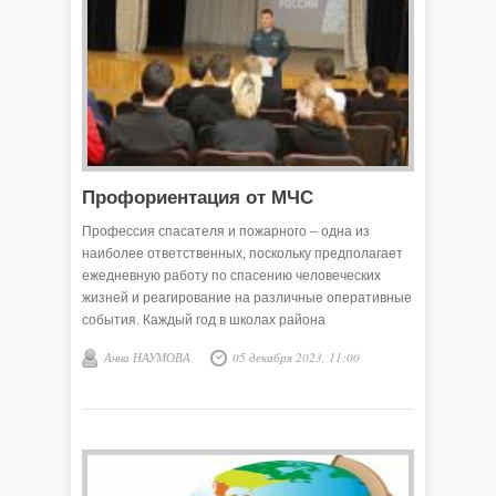
Профориентация от МЧС
Профессия спасателя и пожарного – одна из
наиболее ответственных, поскольку предполагает
ежедневную работу по спасению человеческих
жизней и реагирование на различные оперативные
события. Каждый год в школах района
организуются и проводятся профориентационные
Анна НАУМОВА
05 декабря 2023, 11:00
встречи. К этой работе подключились и викуловские
спасатели. Они приходят в школы и рассказывают
выпускникам о порядке приёма в учебные
заведения системы МЧС России, требованиях для
поступления и условиях несения службы.