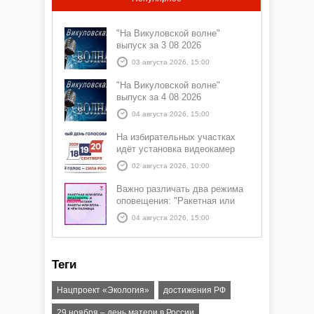
"На Викуловской волне"
выпуск за 3 08 2026
03 августа 2026, 15:00
"На Викуловской волне"
выпуск за 4 08 2026
04 августа 2026, 15:00
На избирательных участках
идёт установка видеокамер
02 августа 2026, 10:00
Важно различать два режима
оповещения: "Ракетная или
БПЛА опасность" и "Угроза
04 августа 2026, 15:00
атаки ракеты или БПЛА"
Теги
Нацпроект «Экология»
достижения РФ
29 ноября – день матери в России