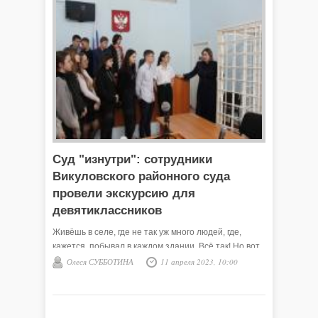
Суд "изнутри": сотрудники
Викуловского районного суда
провели экскурсию для
девятиклассников
Живёшь в селе, где не так уж много людей, где,
кажется, побывал в каждом здании. Всё так! Но вот
Викуловский районный суд – не то место, куда
Олеся СУББОТИНА
11 апреля 2023, 10:00
можно зайти, когда хочется. Это режимный объект.
Здесь закон справедливо разрешает все житейские
ситуации.