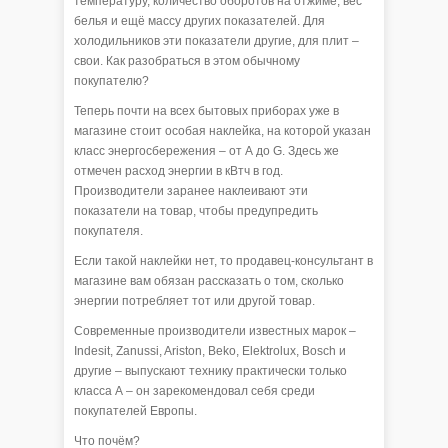
температуру, количество оборотов на отжиме, вес
белья и ещё массу других показателей. Для
холодильников эти показатели другие, для плит –
свои. Как разобраться в этом обычному
покупателю?
Теперь почти на всех бытовых приборах уже в
магазине стоит особая наклейка, на которой указан
класс энергосбережения – от А до G. Здесь же
отмечен расход энергии в кВтч в год.
Производители заранее наклеивают эти
показатели на товар, чтобы предупредить
покупателя.
Если такой наклейки нет, то продавец-консультант в
магазине вам обязан рассказать о том, сколько
энергии потребляет тот или другой товар.
Современные производители известных марок –
Indesit, Zanussi, Ariston, Beko, Elektrolux, Bosch и
другие – выпускают технику практически только
класса А – он зарекомендовал себя среди
покупателей Европы.
Что почём?