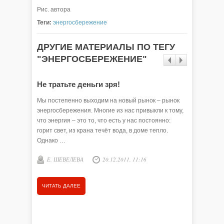
Рис. автора
Теги:
энергосбережение
ДРУГИЕ МАТЕРИАЛЫ ПО ТЕГУ
"ЭНЕРГОСБЕРЕЖЕНИЕ"
Не тратьте деньги зря!
Грамот
деньги
Мы постепенно выходим на новый рынок – рынок
энергосбережения. Многие из нас привыкли к тому,
Тот, кто 
что энергия – это то, что есть у нас постоянно:
значител
горит свет, из крана течёт вода, в доме тепло.
кто из по
Однако …
технику,
электроэ
Е. ШЕВЕЛЕВА
20.12.2011, 11:16
Е. ШЕ
ЧИТАТЬ ДАЛЕЕ
ЧИТАТЬ