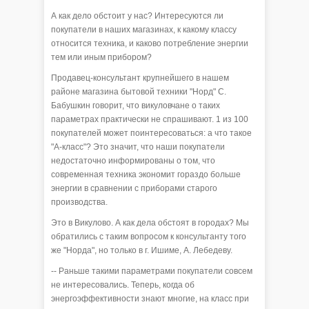
А как дело обстоит у нас? Интересуются ли
покупатели в наших магазинах, к какому классу
относится техника, и каково потребление энергии
тем или иным прибором?
Продавец-консультант крупнейшего в нашем
районе магазина бытовой техники "Норд" С.
Бабушкин говорит, что викуловчане о таких
параметрах практически не спрашивают. 1 из 100
покупателей может поинтересоваться: а что такое
"А-класс"? Это значит, что наши покупатели
недостаточно информированы о том, что
современная техника экономит гораздо больше
энергии в сравнении с приборами старого
производства.
Это в Викулово. А как дела обстоят в городах? Мы
обратились с таким вопросом к консультанту того
же "Норда", но только в г. Ишиме, А. Лебедеву.
-- Раньше такими параметрами покупатели совсем
не интересовались. Теперь, когда об
энергоэффективности знают многие, на класс при