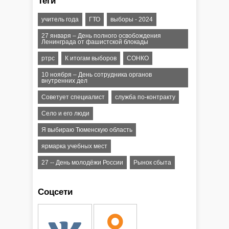
Теги
учитель года
ГТО
выборы - 2024
27 января – День полного освобождения
Ленинграда от фашистской блокады
ртрс
К итогам выборов
СОНКО
10 ноября – День сотрудника органов
внутренних дел
Советует специалист
служба по-контракту
Село и его люди
Я выбираю Тюменскую область
ярмарка учебных мест
27 -- День молодёжи России
Рынок сбыта
Соцсети