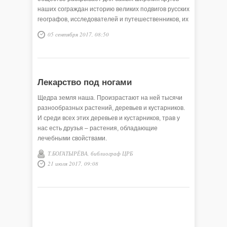
наших сограждан историю великих подвигов русских
географов, исследователей и путешественников, их
экспедиций и географических открытий, издавая и
05 сентября 2017, 08:50
переиздавая путевые дневники, заметки, описания
экспедиций. В августе 2017 г. фонд нашей
библиотеки пополнился 16 новыми книгами в дар от
Русского географического общества.
Лекарство под ногами
Щедра земля наша. Произрастают на ней тысячи
разнообразных растений, деревьев и кустарников.
И среди всех этих деревьев и кустарников, трав у
нас есть друзья – растения, обладающие
лечебными свойствами.
Т.БОГАТЫРЁВА, библиограф ЦРБ
21 июля 2017, 09:08