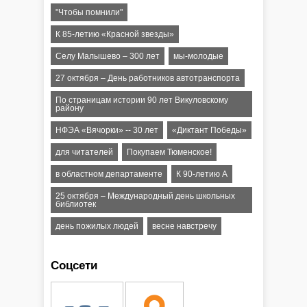
"Чтобы помнили"
К 85-летию «Красной звезды»
Селу Малышево – 300 лет
мы-молодые
27 октября – День работников автотранспорта
По страницам истории 90 лет Викуловскому
району
НФЭА «Вячорки» -- 30 лет
«Диктант Победы»
для читателей
Покупаем Тюменское!
в областном департаменте
К 90-летию А
25 октября – Международный день школьных
библиотек
день пожилых людей
весне навстречу
Соцсети