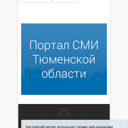
16+ © 2016–2018 - АНО "ИИЦ "Красная звезда". При
Настоящий ресурс использует сервис веб-аналитики