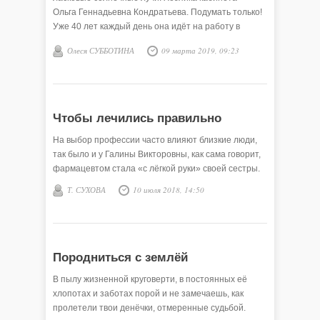
Ольга Геннадьевна Кондратьева. Подумать только!
Уже 40 лет каждый день она идёт на работу в
родную сельскую школу, чтобы научить детей
Олеся СУББОТИНА
09 марта 2019, 09:23
любить творчество.
Чтобы лечились правильно
На выбор профессии часто влияют близкие люди,
так было и у Галины Викторовны, как сама говорит,
фармацевтом стала «с лёгкой руки» своей сестры.
Т. СУХОВА
10 июля 2018, 14:50
Породниться с землёй
В пылу жизненной круговерти, в постоянных её
хлопотах и заботах порой и не замечаешь, как
пролетели твои денёчки, отмеренные судьбой.