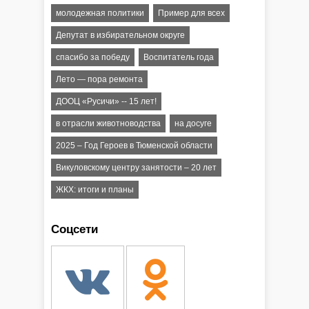
молодежная политики
Пример для всех
Депутат в избирательном округе
спасибо за победу
Воспитатель года
Лето — пора ремонта
ДООЦ «Русичи» -- 15 лет!
в отрасли животноводства
на досуге
2025 – Год Героев в Тюменской области
Викуловскому центру занятости – 20 лет
ЖКХ: итоги и планы
Соцсети