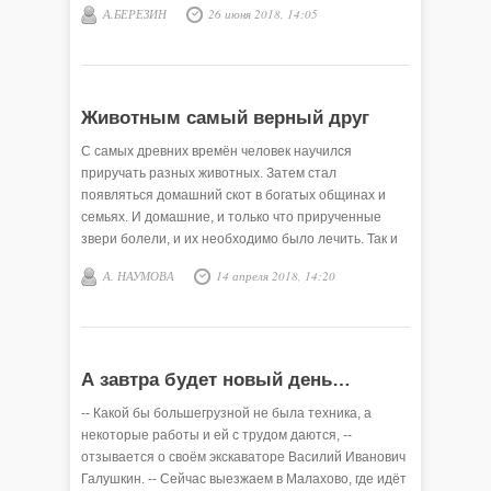
А.БЕРЕЗИН
26 июня 2018, 14:05
Животным самый верный друг
С самых древних времён человек научился
приручать разных животных. Затем стал
появляться домашний скот в богатых общинах и
семьях. И домашние, и только что прирученные
звери болели, и их необходимо было лечить. Так и
появились первые ветеринары – знахари и
А. НАУМОВА
14 апреля 2018, 14:20
талантливые наблюдатели за живой природой.
Прошли века, а значение этой профессии только
возросло.
А завтра будет новый день…
-- Какой бы большегрузной не была техника, а
некоторые работы и ей с трудом даются, --
отзывается о своём экскаваторе Василий Иванович
Галушкин. -- Сейчас выезжаем в Малахово, где идёт