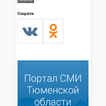
юмореска
Соцсети