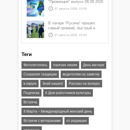
"Провинция" выпуск 08 08 2026
07 августа 2026, 14:00
В лагере "Русичи" прошёл
самый громкий, быстрый и
азартный час дня — Спортчас
07 августа 2026, 15:00
Теги
Фотолетопись
горячая линия
День матери
Сохраняя традиции
водителям на заметку
в округе
Знай наших!
Рассказ на конкурс
Подписка
К Дню работников культуры
Встреча
8 Марта – Международный женский день
Встречи с ветеранами
от редакции