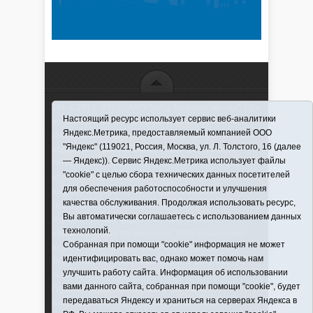
16+ © 2016–2018 - АНО "ИИЦ "Красная звезда". При
Настоящий ресурс использует сервис веб-аналитики
использовании материалов ссылка обязательна
Яндекс.Метрика, предоставляемый компанией ООО
Информационная лента выходит при финансовой
"Яндекс" (119021, Россия, Москва, ул. Л. Толстого, 16 (далее
поддержке правительства Тюменской области
— Яндекс)). Сервис Яндекс.Метрика использует файлы
Регистрационный номер СМИ ЭЛ № ФС 77-66066
"cookie" с целью сбора технических данных посетителей
от 10.06. 2016 г. выдано Федеральной службой по
для обеспечения работоспособности и улучшения
надзору в сфере связи, информационных
качества обслуживания. Продолжая использовать ресурс,
технологий и массовых коммуникаций.
Вы автоматически соглашаетесь с использованием данных
Учредитель (соучредители) Автономная
технологий.
некоммерческая организация "Информационно-
Собранная при помощи "cookie" информация не может
издательский центр "Красная звезда"" (627570,
идентифицировать вас, однако может помочь нам
Тюменская обл., Викуловский р-н, с. Викулово, ул.
улучшить работу сайта. Информация об использовании
Ленина, д. 5).
вами данного сайта, собранная при помощи "cookie", будет
Главный редактор Антюхова Светлана
передаваться Яндексу и храниться на серверах Яндекса в
Владимировна. Адрес электронной почты: