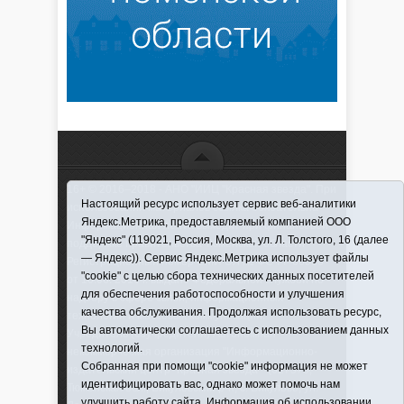
16+ © 2016–2018 - АНО "ИИЦ "Красная звезда". При
Настоящий ресурс использует сервис веб-аналитики
использовании материалов ссылка обязательна
Яндекс.Метрика, предоставляемый компанией ООО
Информационная лента выходит при финансовой
"Яндекс" (119021, Россия, Москва, ул. Л. Толстого, 16 (далее
поддержке правительства Тюменской области
— Яндекс)). Сервис Яндекс.Метрика использует файлы
Регистрационный номер СМИ ЭЛ № ФС 77-66066
"cookie" с целью сбора технических данных посетителей
от 10.06. 2016 г. выдано Федеральной службой по
для обеспечения работоспособности и улучшения
надзору в сфере связи, информационных
качества обслуживания. Продолжая использовать ресурс,
технологий и массовых коммуникаций.
Вы автоматически соглашаетесь с использованием данных
Учредитель (соучредители) Автономная
технологий.
некоммерческая организация "Информационно-
Собранная при помощи "cookie" информация не может
издательский центр "Красная звезда"" (627570,
идентифицировать вас, однако может помочь нам
Тюменская обл., Викуловский р-н, с. Викулово, ул.
улучшить работу сайта. Информация об использовании