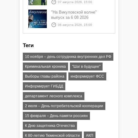
07 августа 2026, 15:00
"На Викуловской волне"
выпуск за 6 08 2026
06 августа 2026, 15:00
Теги
10 ноября – день сотрудника внутренних дел РФ
Криминальная хроника
"Шаг в будущее"
Выборы главы района
информирует ФСС
Информирует ГИБДД
департамент лесного комплекса
2 июля – День потребительской кооперации
15 февраля – День памяти россиян
К Дню защитника Отечества
К 80-летию Тюменской области
АКП