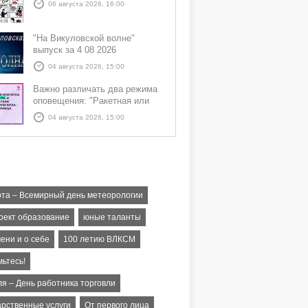
06 августа 2026, 16:00
"На Викуловской волне"
выпуск за 4 08 2026
04 августа 2026, 15:00
Важно различать два режима
оповещения: "Ракетная или
БПЛА опасность" и "Угроза
04 августа 2026, 15:00
атаки ракеты или БПЛА"
рта – Всемирный день метеорологии
оект образование
юные таланты
ени и о себе
100 летию ВЛКСМ
ьтесь!
ля – День работника торговли
арственные услуги
От первого лица