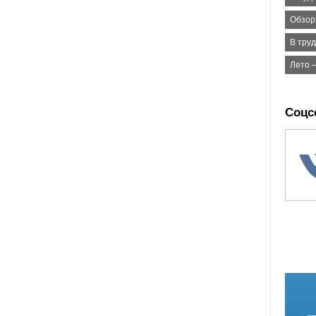
Обзор
В тру
Лето 
Соцс