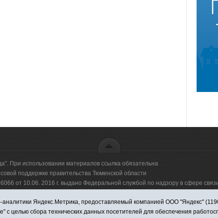
да". При использовании материалов ссылка обязательна
овой поддержке правительства Тюменской области
66 от 10.06. 2016 г. выдано Федеральной службой по надзору в сфере свя
аналитики Яндекс.Метрика, предоставляемый компанией ООО "Яндекс" (119021,
оммерческая организация "Информационно-издательский центр "Красная звезд
ie" с целью сбора технических данных посетителей для обеспечения работо