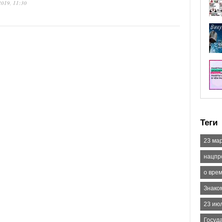
2019, 11:30
Теги
23 ма
нацпр
о врем
Знаком
23 ию
Госуд