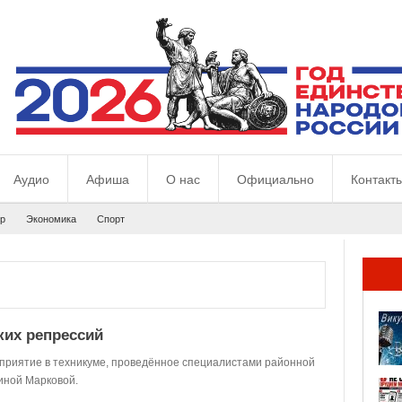
Аудио
Афиша
О нас
Официально
Контакт
р
Экономика
Спорт
ких репрессий
приятие в техникуме, проведённое специалистами районной
иной Марковой.