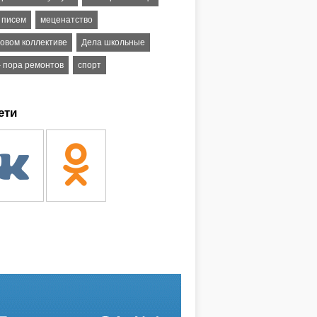
 писем
меценатство
довом коллективе
Дела школьные
– пора ремонтов
спорт
ети