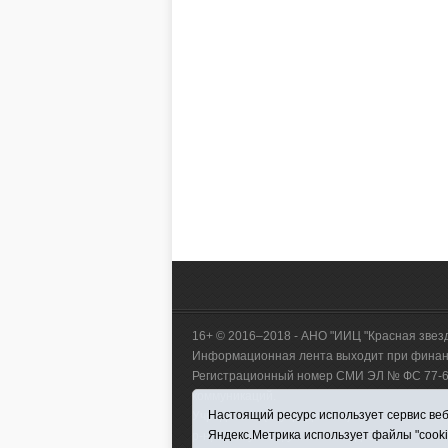
16+ © 2016–2018 - АНО "ИИЦ "Красная звез
Информационная лента выходит при финанс
Регистрационный номер СМИ ЭЛ № ФС 77-660
коммуникаций.
Настоящий ресурс использует сервис веб-
Учредитель (соучредители) Автономная нек
Яндекс.Метрика использует файлы "cook
р-н, с. Викулово, ул. Ленина, д. 5).