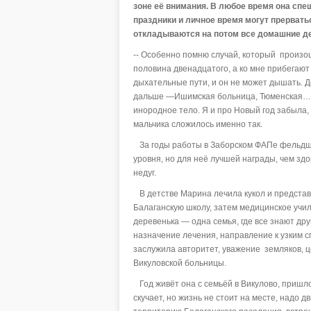
зоне её внимания. В любое время она спе
праздники и личное время могут прервать
откладываются на потом все домашние де
-- Особенно помню случай, который произош
половина двенадцатого, а ко мне прибегают
дыхательные пути, и он не может дышать. Д
дальше —Ишимская больница, Тюменская… В
инородное тело. Я и про Новый год забыла, 
мальчика сложилось именно так.
За годы работы в Заборском ФАПе фельдше
уровня, но для неё лучшей награды, чем здо
недуг.
В детстве Марина лечила кукол и представ
Балаганскую школу, затем медицинское учи
деревенька — одна семья, где все знают дру
назначение лечения, направление к узким
заслужила авторитет, уважение земляков, ц
Викуловской больницы.
Год живёт она с семьёй в Викулово, пришл
скучает, но жизнь не стоит на месте, надо