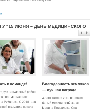
ается с пациентами. Она им нужна!
ка
ГУ "15 ИЮНЯ – ДЕНЬ МЕДИЦИНСКОГО
ать в команде!
Благодарность земляков
Что буд
— лучшая награда
работник
году в Викуловский район
всегда!
ла врач-дерматолог
39 лет каждое утро надевает
на Рубанова. С 2018 года
белый медицинский халат
В прошлом 
с ней в команде начала
Марина Привалова. Она
профессио