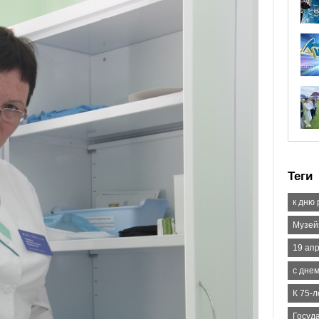
Теги
к дню
Музей
19 ап
с дне
К 75-
Госуд