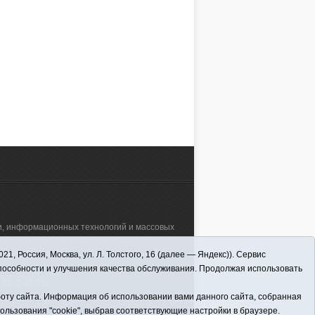
самое главное, что даётся
х сестёр, который
человеку, -- делится Евгения
в г.Ишиме, принимала
 СУХОВА
Татьяна СУХОВА
Толстыгина — старший
амедсестра — Лилия
25, 09:00
14.06.2025, 08:00
фельдшер поликлиники
Областной больницы №4
(г.Ишим), Викуловской районной
АЛЕЕ
ЧИТАТЬ ДАЛЕЕ
больницы.
зи, информационных технологий и массовых
 Россия, Москва, ул. Л. Толстого, 16 (далее — Яндекс)). Сервис
а"" (627570, Тюменская обл., Викуловский
способности и улучшения качества обслуживания. Продолжая использовать
32; 2-41-36.
оту сайта. Информация об использовании вами данного сайта, собранная
пользования "cookie", выбрав соответствующие настройки в браузере.