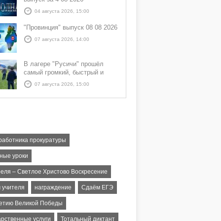
04 августа 2026, 15:00
"Провинция" выпуск 08 08 2026
07 августа 2026, 14:00
В лагере "Русичи" прошёл
самый громкий, быстрый и
азартный час дня — Спортчас
07 августа 2026, 15:00
 работника прокуратуры
ные уроки
реля – Светлое Христово Воскресение
м учителя
награждение
Сдаём ЕГЭ
летию Великой Победы
арственные услуги
Тотальный диктант