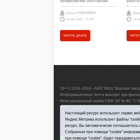
профилактике обострений
работа
длительно текущих хронических
Екатер
Олеся СУББОТИНА
Оле
заболеваний (в соответствии с
можно 
14.06.2025, 13:00
14.0
рекомендациями наблюдающего
едином
пациента профильного
понимаю
специалиста), в лечении
полусло
ЧИТАТЬ ДАЛЕЕ
ЧИТАТ
пациентов, требующих
работы
наблюдения на время
спокой
проведения терапевтических
пациен
процедур, но не нуждающихся в
круглосуточном контроле
состояния.
16+ © 2016–2018 - АНО "ИИЦ "Красная звез
Информационная лента выходит при финанс
Регистрационный номер СМИ ЭЛ № ФС 77-660
коммуникаций.
Настоящий ресурс использует сервис веб-
Учредитель (соучредители) Автономная нек
Яндекс.Метрика использует файлы "cook
р-н, с. Викулово, ул. Ленина, д. 5).
ресурс, Вы автоматически соглашаетесь 
Главный редактор Антюхова Светлана Влад
Собранная при помощи "cookie" информа
Политика оператора
|
RSS
при помощи "cookie", будет передаваться