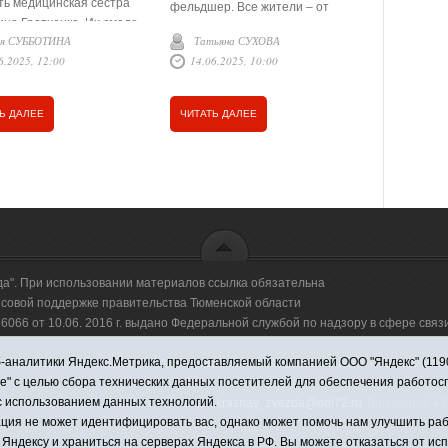
ть медицинская сестра
фельдшер. Все жители – от
медицински
ина Гретченко. Их смело
малышей до почтенного
состоялся 
ся СУББОТИНА
Татьяна СУХОВА
Татьяна
назвать
возраста – на территории
участие и 
6.2025, 12:00
14.06.2025, 10:00
14.06.20
ышленниками, командой,
Балаганского сельского
Вдовина.
т друг друга с
поселения в зоне её внимания. В
ва. А это так важно для
любое время она спешит на
Ь ДАЛЕЕ
ЧИТАТЬ ДАЛЕЕ
ЧИТАТЬ Д
, для душевного
помощь. Есть такие профессии,
ствия, для помощи
где выходные, праздники и
там.
личное время могут прерваться
одним телефонным звонком или
стуком в двери. И откладываются
на потом все домашние дела, а
медицинские работники спешат к
больным.
да". При использовании материалов ссылка обязательна
овой поддержке правительства Тюменской области
66 от 10.06. 2016 г. выдано Федеральной службой по надзору в сфере свя
аналитики Яндекс.Метрика, предоставляемый компанией ООО "Яндекс" (119021,
оммерческая организация "Информационно-издательский центр "Красная звезд
ie" с целью сбора технических данных посетителей для обеспечения работо
с использованием данных технологий.
имировна. Адрес электронной почты:
krasnay_zvezda@obl72.ru
Телефон: 2-42-
ция не может идентифицировать вас, однако может помочь нам улучшить раб
 Яндексу и храниться на серверах Яндекса в РФ. Вы можете отказаться от ис