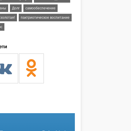
аны
Долг
самообеспечение
 золотая!
пактриотическое воспитание
рс
ети