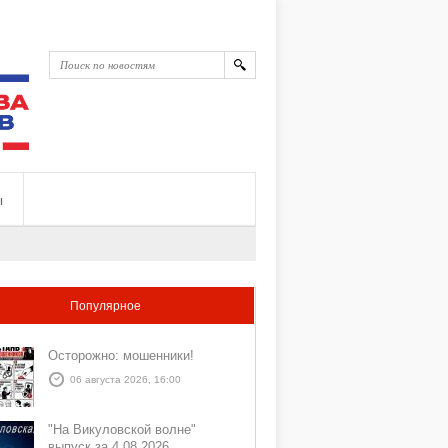
ы
Популярное
Осторожно: мошенники!
06 августа 2026, 16:00
"На Викуловской волне"
выпуск за 4 08 2026