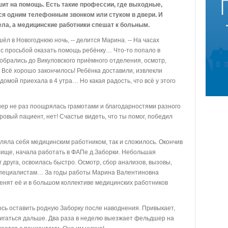
шит на помощь. Есть такие профессии, где выходные,
ся одним телефонным звонком или стуком в двери. И
ла, а медицинские работники спешат к больным.
ёл в Новогоднюю ночь, -- делится Марина. -- На часах
 с просьбой оказать помощь ребёнку… Что-то попало в
обрались до Викуловского приёмного отделения, осмотр,
сё хорошо закончилось! Ребёнка доставили, извлекли
домой приехала в 4 утра… Но какая радость, что всё у этого
р не раз поощрялась грамотами и благодарностями разного
ровый пациент, нет! Счастье видеть, что ты помог, победил
ляла себя медицинским работником, так и сложилось. Окончив
лище, начала работать в ФАПе д.Заборки. Небольшая
г друга, освоилась быстро. Осмотр, сбор анализов, вызовы,
 специалистам… За годы работы Марина Валентиновна
енят её и в большом коллективе медицинских работников
ось оставить родную Заборку после наводнения. Привыкает,
 двигаться дальше. Два раза в неделю выезжает фельдшер на