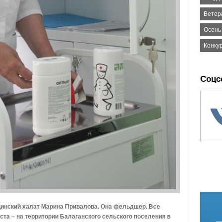
Ветер
Осень
Конку
Соцс
цинский халат Марина Привалова. Она фельдшер. Все
ста – на территории Балаганского сельского поселения в