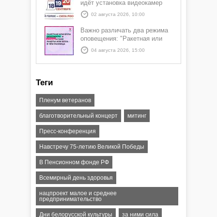
идёт установка видеокамер
02 августа 2026, 10:00
Важно различать два режима
оповещения: "Ракетная или
БПЛА опасность" и "Угроза
04 августа 2026, 15:00
атаки ракеты или БПЛА"
Теги
Пленум ветеранов
благотворительный концерт
митинг
Пресс-конференция
Навстречу 75-летию Великой Победы
В Пенсионном фонде РФ
Всемирный день здоровья
нацпроект малое и среднее
предпринимательство
Дни белорусской культуры
за ними сила