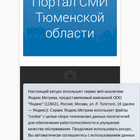
16+ © 2016–2018 - АНО "ИИЦ "Красная звезда". При
Настоящий ресурс использует сервис веб-аналитики
использовании материалов ссылка обязательна
Яндекс.Метрика, предоставляемый компанией ООО
Информационная лента выходит при финансовой
"Яндекс" (119021, Россия, Москва, ул. Л. Толстого, 16 (далее
поддержке правительства Тюменской области
— Яндекс)). Сервис Яндекс.Метрика использует файлы
Регистрационный номер СМИ ЭЛ № ФС 77-66066
"cookie" с целью сбора технических данных посетителей
от 10.06. 2016 г. выдано Федеральной службой по
для обеспечения работоспособности и улучшения
надзору в сфере связи, информационных
качества обслуживания. Продолжая использовать ресурс,
технологий и массовых коммуникаций.
Вы автоматически соглашаетесь с использованием данных
Учредитель (соучредители) Автономная