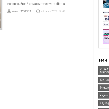
Всероссийской ярмарки трудоустройства.
Анна НАУМОВА,
05 июля 2025, 09:00
Теги
29 ок
вневе
К итог
9 июля
к дню 
к дню