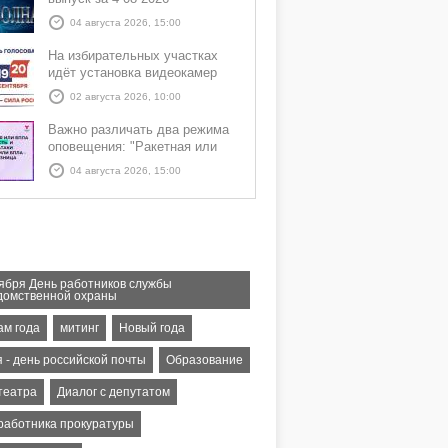
04 августа 2026, 15:00
На избирательных участках
идёт установка видеокамер
02 августа 2026, 10:00
Важно различать два режима
оповещения: "Ракетная или
БПЛА опасность" и "Угроза
04 августа 2026, 15:00
атаки ракеты или БПЛА"
тября День работников службы
домственной охраны
ам года
митинг
Новый года
 - день российской почты
Образование
театра
Диалог с депутатом
 работника прокуратуры