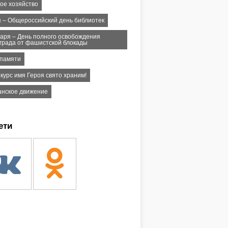
кое хозяйство
я – Общероссийский день библиотек
варя – День полного освобождения
града от фашистской блокады
 памяти
курс имя Героя свято храним!
анское движение
ети