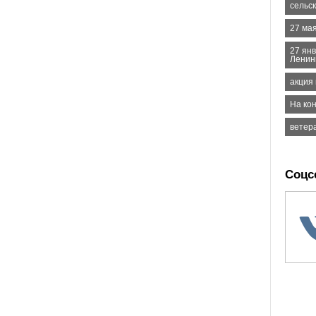
сельс
27 ма
27 ян
Ленин
акция
На кон
ветер
Соцс