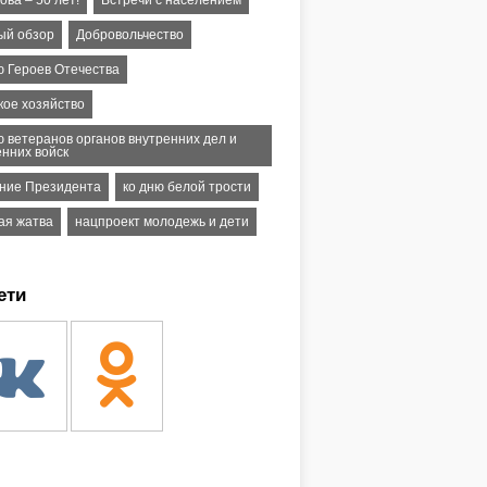
ва – 50 лет!
Встречи с населением
ый обзор
Добровольчество
ю Героев Отечества
кое хозяйство
ю ветеранов органов внутренних дел и
енних войск
ние Президента
ко дню белой трости
ая жатва
нацпроект молодежь и дети
ети