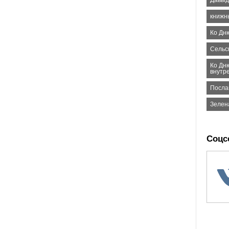
Давыдо
книжн
Ко Дн
Сельс
Ко Дн
внутр
Посла
Зелен
Соцс