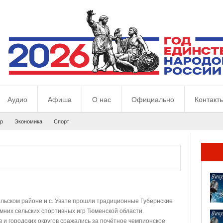
Аудио
Афиша
О нас
Официально
Контакт
р
Экономика
Спорт
больском районе и с. Увате прошли традиционные Губернские
мних сельских спортивных игр Тюменской области.
 и городских округов сражались за почётное чемпионское