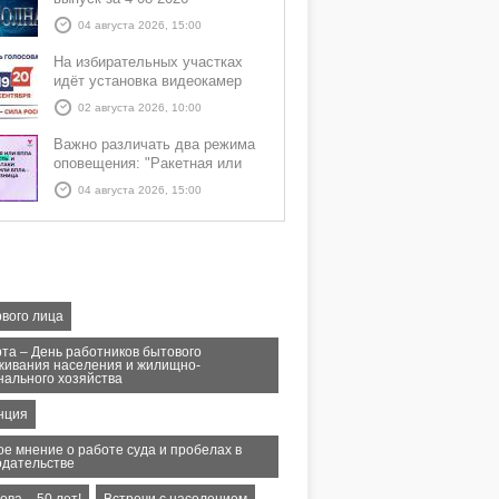
04 августа 2026, 15:00
На избирательных участках
идёт установка видеокамер
02 августа 2026, 10:00
Важно различать два режима
оповещения: "Ракетная или
БПЛА опасность" и "Угроза
04 августа 2026, 15:00
атаки ракеты или БПЛА"
рвого лица
рта – День работников бытового
живания населения и жилищно-
нального хозяйства
нция
ое мнение о работе суда и пробелах в
одательстве