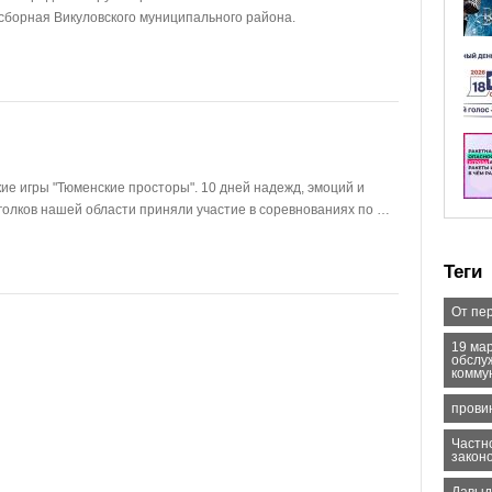
и сборная Викуловского муниципального района.
кие игры "Тюменские просторы". 10 дней надежд, эмоций и
голков нашей области приняли участие в соревнованиях по …
Теги
От пе
19 ма
обслу
комму
прови
Частн
закон