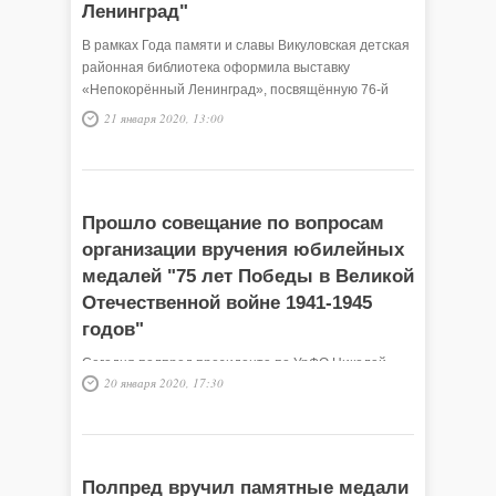
Ленинград"
В рамках Года памяти и славы Викуловская детская
районная библиотека оформила выставку
«Непокорённый Ленинград», посвящённую 76-й
годовщине снятия блокады Ленинграда. По словам
21 января 2020, 13:00
заведующей …
Прошло совещание по вопросам
организации вручения юбилейных
медалей "75 лет Победы в Великой
Отечественной войне 1941-1945
годов"
Сегодня полпред президента по УрФО Николай
20 января 2020, 17:30
Цуканов провёл рабочее заседание на котором
обсуждались вопросы организации вручения
юбилейной медали «75 лет Победы в Великой
Отечественной войне 1941-1945 годов».
Полпред вручил памятные медали