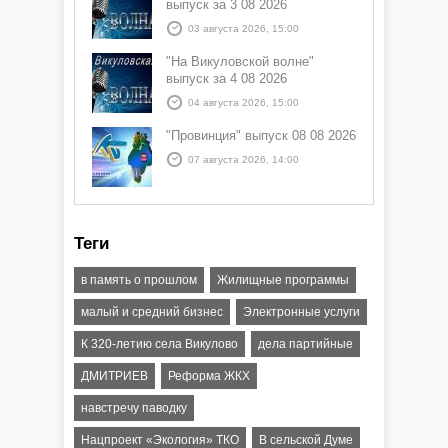
выпуск за 3 08 2026
03 августа 2026, 15:00
"На Викуловской волне"
выпуск за 4 08 2026
04 августа 2026, 15:00
"Провинция" выпуск 08 08 2026
07 августа 2026, 14:00
Теги
в память о прошлом
Жилищные программы
малый и средний бизнес
Электронные услуги
К 320-летию села Викулово
дела партийные
ДМИТРИЕВ
Реформа ЖКХ
навстречу паводку
Нацпроект «Экология» ТКО
В сельской Думе