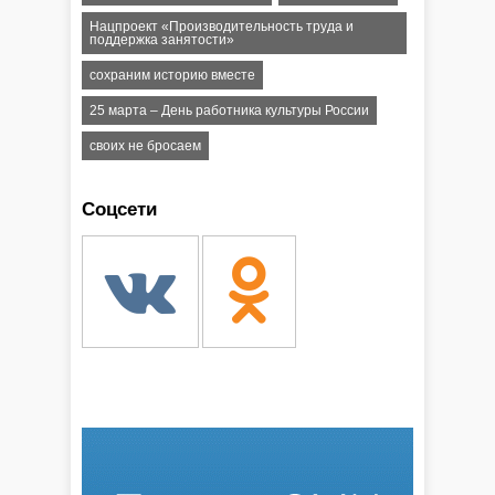
Нацпроект «Производительность труда и
поддержка занятости»
сохраним историю вместе
25 марта – День работника культуры России
своих не бросаем
Соцсети