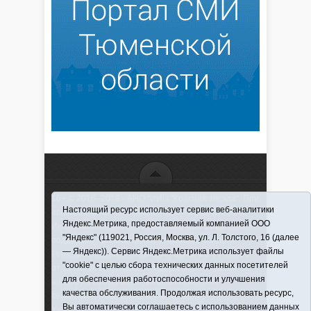
16+ © 2016–2018 - АНО "ИИЦ "Красная звезда". При
Настоящий ресурс использует сервис веб-аналитики
использовании материалов ссылка обязательна
Яндекс.Метрика, предоставляемый компанией ООО
Информационная лента выходит при финансовой
"Яндекс" (119021, Россия, Москва, ул. Л. Толстого, 16 (далее
поддержке правительства Тюменской области
— Яндекс)). Сервис Яндекс.Метрика использует файлы
Регистрационный номер СМИ ЭЛ № ФС 77-66066
"cookie" с целью сбора технических данных посетителей
от 10.06. 2016 г. выдано Федеральной службой по
для обеспечения работоспособности и улучшения
надзору в сфере связи, информационных
качества обслуживания. Продолжая использовать ресурс,
технологий и массовых коммуникаций.
Вы автоматически соглашаетесь с использованием данных
Учредитель (соучредители) Автономная