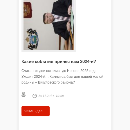
Какие события принёс нам 2024-й?
Символ
Считаные дни остались до Нового, 2025 года.
Год Драк
Уходит 2024-й… Каким год был для нашей малой
игрушки,
родины – Викуловского района?
снежные 
жители, 
снимки в
28.12.2024, 10:00
разлетаю
Татья
ЧИТАТЬ ДАЛЕЕ
ЧИТАТЬ