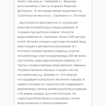
более 2 км улиц в с. Чебаклей и с. Викулово,
восстановлены 2 моста на дороге Викулово –
Долгушино. В настоящее время продолжается
строительство мостов в с. Скрипкино и с. Коточиги.
Выполняются мероприятия по улучшению
качества питьевой воды и водоснабжения. В
текущем году выполнен ремонт объектов
водоснабжения в с. Калинино: более 1565 метров
сетей, блочная станция подготовки питьевой воды,
работающая в автоматическом режиме. В с.
Коточиги отремонтировали павильон очистки
питьевой воды, участок водопровода 350 метров и
обустроили новую водозаборную скважину. В с.
Чуртан отремонтирована водозаборная скважина.
Отремонтированы блочные станции очистки
питьевой воды в д. Заборке и с. Усть-Барсук,
пострадавшие в результате весеннего паводка. В
рамках субсидии на строительство подводящего
водопровода к жилым домам водопровод подведён
к 40 домам граждан льготной категории. На
территории Викуловского водозабора к сетям
водоснабжения и электроснабжения