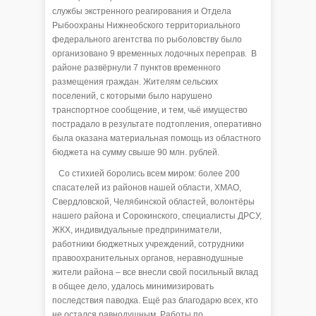
службы экстренного реагирования и Отдела
Рыбоохраны Нижнеобского территориального
федерального агентства по рыболовству было
организовано 9 временных лодочных переправ. В
районе развёрнули 7 пунктов временного
размещения граждан. Жителям сельских
поселений, с которыми было нарушено
транспортное сообщение, и тем, чьё имущество
пострадало в результате подтопления, оперативно
была оказана материальная помощь из областного
бюджета на сумму свыше 90 млн. рублей.
Со стихией боролись всем миром: более 200
спасателей из районов нашей области, ХМАО,
Свердловской, Челябинской областей, волонтёры
нашего района и Сорокинского, специалисты ДРСУ,
ЖКХ, индивидуальные предприниматели,
работники бюджетных учреждений, сотрудники
правоохранительных органов, неравнодушные
жители района – все внесли свой посильный вклад
в общее дело, удалось минимизировать
последствия паводка. Ещё раз благодарю всех, кто
не остался равнодушным. Работы по