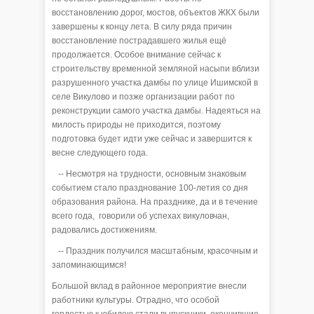
восстановлению дорог, мостов, объектов ЖКХ были
завершены к концу лета. В силу ряда причин
восстановление пострадавшего жилья ещё
продолжается. Особое внимание сейчас к
строительству временной земляной насыпи вблизи
разрушенного участка дамбы по улице Ишимской в
селе Викулово и позже организации работ по
реконструкции самого участка дамбы. Надеяться на
милость природы не приходится, поэтому
подготовка будет идти уже сейчас и завершится к
весне следующего года.
-- Несмотря на трудности, основным знаковым
событием стало празднование 100-летия со дня
образования района. На празднике, да и в течение
всего года, говорили об успехах викуловчан,
радовались достижениям.
-- Праздник получился масштабным, красочным и
запоминающимся!
Большой вклад в районное мероприятие внесли
работники культуры. Отрадно, что особой