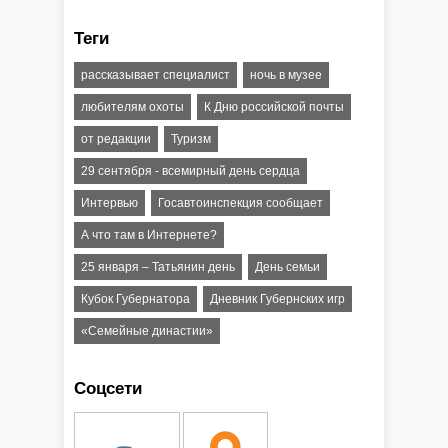
Теги
рассказывает специалист
ночь в музее
любителям охоты
К Дню российской почты
от редакции
Туризм
29 сентября - всемирный день сердца
Интервью
Госавтоинспекция сообщает
А что там в Интернете?
25 января – Татьянин день
День семьи
Кубок Губернатора
Дневник Губернских игр
«Семейные династии»
Соцсети