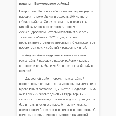
родины – Викуловского района?
Непростым. Нёс он в себе и опасность рекордного
паводка на реке Ишим, и радость 100-летнего
юбилея района. Сегодня в нашем интервью с
главой Викуловского района Андреем
Александровичем Лотовым вспомним обо всех
значимых событиях 2024 года, а затем
перелистнём страничку летописи и будем ждать от
нового года ярких событий и радостных дней.
-- Андрей Александрович, вспомним самый
масштабный паводок в нашем районе и как все
средства и силы были мобилизованы на борьбу со
стихией.
-- Да, весной район пережил масштабный
исторический паводок, когда уровень подъёма воды
в реке Ишим составил 11,69 метра. Подтопленными
оказались 77 жилых домов на территориях 5
сельских поселений, отрезаны водой от райцентра
были практически все населённые пункты, за
исключением Березинского сельского поселения. С
помощью специалистов Тюменской областной