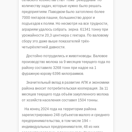
сельского хозяйства стал тоже "рекордным" по
количеству задач, которые нужно было решать
предприятиям. Паводком было затоплено более
7000 гектаров пашни, большинство дорог и
подъездов к полям. Но несмотря на все трудности,
аграриям удалось собрать зерна 61341 тонну при
урожайности 20,3 центнера с гектара. По валовому
сбору это даже выше показателей трёх-
четырёхлетней давности.
Достойно потрудились и животноводы. Валовое
производство молока за 9 месяцев текущего года по
району составило 3268 тонн при надое на 1
фуражную корову 6396 килограммов.
Значительный вклад в развитие АПК и экономики
района вносит потребительская кооперация. За 11
месяцев текущего года объём закупленного молока
от хозяйств населения составил 1504 тонны.
На конец 2024 года на территории района
зарегистрировано 248 субъектов малого и среднего
предпринимательства, в том числе 194 –
индивидуальных предпринимателя, 48 из них