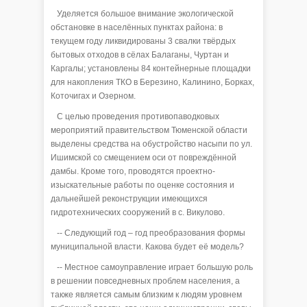
Уделяется большое внимание экологической
обстановке в населённых пунктах района: в
текущем году ликвидированы 3 свалки твёрдых
бытовых отходов в сёлах Балаганы, Чуртан и
Каргалы; установлены 84 контейнерные площадки
для накопления ТКО в Березино, Калинино, Борках,
Коточигах и Озерном.
С целью проведения противопаводковых
мероприятий правительством Тюменской области
выделены средства на обустройство насыпи по ул.
Ишимской со смещением оси от повреждённой
дамбы. Кроме того, проводятся проектно-
изыскательные работы по оценке состояния и
дальнейшей реконструкции имеющихся
гидротехнических сооружений в с. Викулово.
-- Следующий год – год преобразования формы
муниципальной власти. Какова будет её модель?
-- Местное самоуправление играет большую роль
в решении повседневных проблем населения, а
также является самым близким к людям уровнем