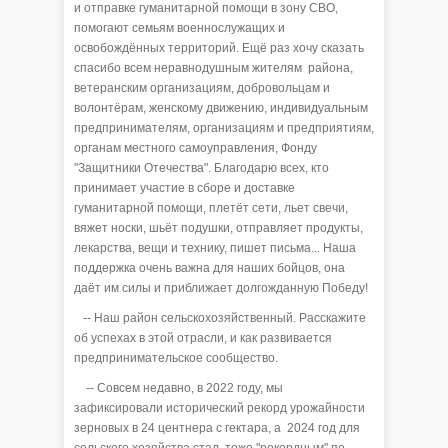
и отправке гуманитарной помощи в зону СВО,
помогают семьям военнослужащих и
освобождённых территорий. Ещё раз хочу сказать
спасибо всем неравнодушным жителям района,
ветеранским организациям, добровольцам и
волонтёрам, женскому движению, индивидуальным
предпринимателям, организациям и предприятиям,
органам местного самоуправления, Фонду
"Защитники Отечества". Благодарю всех, кто
принимает участие в сборе и доставке
гуманитарной помощи, плетёт сети, льет свечи,
вяжет носки, шьёт подушки, отправляет продукты,
лекарства, вещи и технику, пишет письма... Наша
поддержка очень важна для наших бойцов, она
даёт им силы и приближает долгожданную Победу!
-- Наш район сельскохозяйственный. Расскажите
об успехах в этой отрасли, и как развивается
предпринимательское сообщество.
-- Совсем недавно, в 2022 году, мы
зафиксировали исторический рекорд урожайности
зерновых в 24 центнера с гектара, а 2024 год для