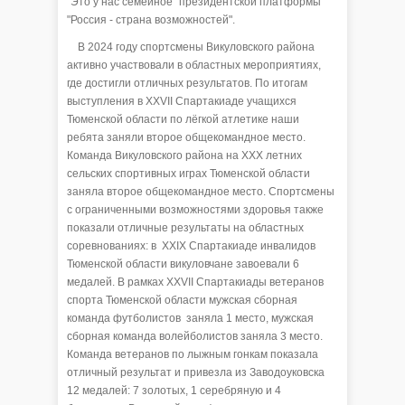
"Это у нас семейное" президентской платформы
"Россия - страна возможностей".
В 2024 году спортсмены Викуловского района
активно участвовали в областных мероприятиях,
где достигли отличных результатов. По итогам
выступления в XXVII Спартакиаде учащихся
Тюменской области по лёгкой атлетике наши
ребята заняли второе общекомандное место.
Команда Викуловского района на XXX летних
сельских спортивных играх Тюменской области
заняла второе общекомандное место. Спортсмены
с ограниченными возможностями здоровья также
показали отличные результаты на областных
соревнованиях: в XXIX Спартакиаде инвалидов
Тюменской области викуловчане завоевали 6
медалей. В рамках XXVII Спартакиады ветеранов
спорта Тюменской области мужская сборная
команда футболистов заняла 1 место, мужская
сборная команда волейболистов заняла 3 место.
Команда ветеранов по лыжным гонкам показала
отличный результат и привезла из Заводоуковска
12 медалей: 7 золотых, 1 серебряную и 4