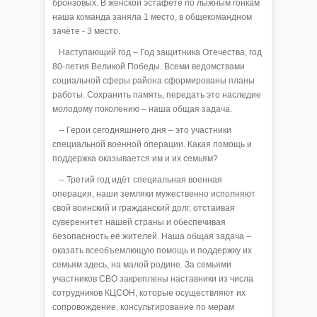
бронзовых. В женской эстафете по лыжным гонкам
наша команда заняла 1 место, в общекомандном
зачёте - 3 место.
Наступающий год – Год защитника Отечества, год
80-летия Великой Победы. Всеми ведомствами
социальной сферы района сформированы планы
работы. Сохранить память, передать это наследие
молодому поколению – наша общая задача.
-- Герои сегодняшнего дня – это участники
специальной военной операции. Какая помощь и
поддержка оказывается им и их семьям?
-- Третий год идёт специальная военная
операция, наши земляки мужественно исполняют
свой воинский и гражданский долг, отстаивая
суверенитет нашей страны и обеспечивая
безопасность её жителей. Наша общая задача –
оказать всеобъемлющую помощь и поддержку их
семьям здесь, на малой родине. За семьями
участников СВО закреплены наставники из числа
сотрудников КЦСОН, которые осуществляют их
сопровождение, консультирование по мерам