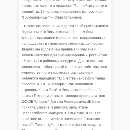
гордостью к юбилею стали выпускники, окончившие
школы с отличием и медалями "За особые успехи в
учении", их 19 человек, и появление выпускницы –
"100-балльницы" -- Юлии Кулаковой.
В течение всего 2024 года, который был объявлен
Годом семьи, в Викуловском районном Доме
культуры проходили мероприятия, направленные
на поддержку и укрепление семейных ценностей.
Творческие коллективы принимали участие и
завоёвывали победы в международных, российских,
областных и районных конкурсах. Два творческих
коллектива – образцовый коллектив любительского
художественного творчества, заслуженный
коллектив народного творчества - ансамбль танца
"Фиеста" и НФЭА "Вячорки" РДК пополнили
страницы Книги Почёта Викуловского района. В
рамках Года семьи семья тренера-преподавателя
ДЮСШ "Спринт" Артёма Леонидовича Шубина
приняла участие в региональном этапе
Всероссийского конкурса "Семья года" и заняла
почётное второе место в номинации "Сельская
семья". Также Шубины вышли в финал конкурса