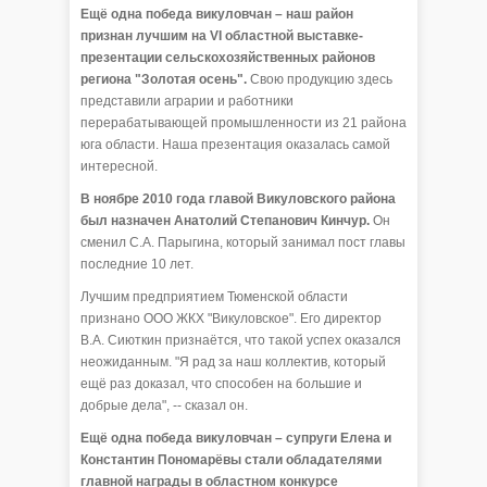
Ещё одна победа викуловчан – наш район
признан лучшим на VI областной выставке-
презентации сельскохозяйственных районов
региона "Золотая осень".
Свою продукцию здесь
представили аграрии и работники
перерабатывающей промышленности из 21 района
юга области. Наша презентация оказалась самой
интересной.
В ноябре 2010 года главой Викуловского района
был назначен Анатолий Степанович Кинчур.
Он
сменил С.А. Парыгина, который занимал пост главы
последние 10 лет.
Лучшим предприятием Тюменской области
признано ООО ЖКХ "Викуловское". Его директор
В.А. Сиюткин признаётся, что такой успех оказался
неожиданным. "Я рад за наш коллектив, который
ещё раз доказал, что способен на большие и
добрые дела", -- сказал он.
Ещё одна победа викуловчан – супруги Елена и
Константин Пономарёвы стали обладателями
главной награды в областном конкурсе