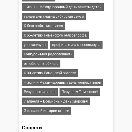
1 июня – Международный день защиты детей
талантами славна сибирская земля
К Дню работников леса
К 65-летию Тюменского облсовпрофа
ура каникулы
профилактика короновируса
Конкурс «Моя родословная»
от юбилея к юбилею
К 80-летию Тюменской области
4 июля – Международный день кооперативов
Викуловская волна
Покупаем Тюменское!
7 апреля – Всемирный день здоровья
Это нашей истории строки
Соцсети