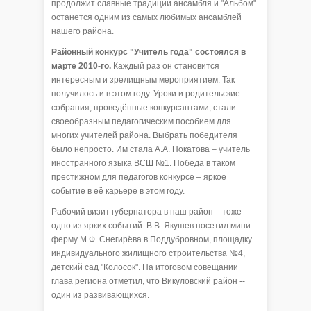
продолжит славные традиции ансамбля и "Альбом"
останется одним из самых любимых ансамблей
нашего района.
Районный конкурс "Учитель года" состоялся в
марте 2010-го.
Каждый раз он становится
интересным и зрелищным мероприятием. Так
получилось и в этом году. Уроки и родительские
собрания, проведённые конкурсантами, стали
своеобразным педагогическим пособием для
многих учителей района. Выбрать победителя
было непросто. Им стала А.А. Покатова – учитель
иностранного языка ВСШ №1. Победа в таком
престижном для педагогов конкурсе – яркое
событие в её карьере в этом году.
Рабочий визит губернатора в наш район – тоже
одно из ярких событий. В.В. Якушев посетил мини-
ферму М.Ф. Снегирёва в Поддубровном, площадку
индивидуального жилищного строительства №4,
детский сад "Колосок". На итоговом совещании
глава региона отметил, что Викуловский район --
один из развивающихся.