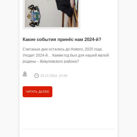
Какие события принёс нам 2024-й?
Символ
Считаные дни остались до Нового, 2025 года.
Год Драк
Уходит 2024-й… Каким год был для нашей малой
игрушки,
родины – Викуловского района?
снежные 
жители, 
снимки в
28.12.2024, 10:00
разлетаю
Татья
ЧИТАТЬ ДАЛЕЕ
ЧИТАТЬ