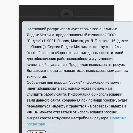
16+ © 2016–2018 - АНО "ИИЦ "Красная звезда". При
Настоящий ресурс использует сервис веб-аналитики
использовании материалов ссылка обязательна
Яндекс.Метрика, предоставляемый компанией ООО
Информационная лента выходит при финансовой
"Яндекс" (119021, Россия, Москва, ул. Л. Толстого, 16 (далее
поддержке правительства Тюменской области
— Яндекс)). Сервис Яндекс.Метрика использует файлы
Регистрационный номер СМИ ЭЛ № ФС 77-66066
"cookie" с целью сбора технических данных посетителей
от 10.06. 2016 г. выдано Федеральной службой по
для обеспечения работоспособности и улучшения
надзору в сфере связи, информационных
качества обслуживания. Продолжая использовать ресурс,
технологий и массовых коммуникаций.
Вы автоматически соглашаетесь с использованием данных
Учредитель (соучредители) Автономная
технологий.
некоммерческая организация "Информационно-
Собранная при помощи "cookie" информация не может
издательский центр "Красная звезда"" (627570,
идентифицировать вас, однако может помочь нам
Тюменская обл., Викуловский р-н, с. Викулово, ул.
улучшить работу сайта. Информация об использовании
Ленина, д. 5).
вами данного сайта, собранная при помощи "cookie", будет
Главный редактор Антюхова Светлана
передаваться Яндексу и храниться на серверах Яндекса в
Владимировна. Адрес электронной почты:
РФ. Вы можете отказаться от использования "cookie",
krasnay_zvezda@obl72.ru
Телефон: 2-42-32; 2-41-
выбрав соответствующие настройки в браузере.
Политика
36.
оператора
Политика оператора
|
RSS