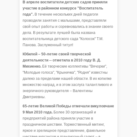
В апреле воспитатели детских садов приняли
участие в районном конкурсе "Воспитатель
года".
В течение нескольких дней педагоги
проводили занятия с малышами, представляли
свой опыт работы и соревновались в знании своего
дела. В результате лучшей была названа
воспитательница детского сада "Колосок" Т.М.
Панова. Заслуженный титул!
Юбилей – 50-летие своей творческой
деятельности -- отметила в 2010 году В. Д.
Михиенко.
Её творческие коллективы "Вячорки",
"Молодые голоса", "Крыничка", "Родня" известны
далеко за пределами нашей области. В их копилке
множество наград, и в этом заслуга талантливого и
энергичного руководителя – Валентины
Дмитриевны.
65-летие Великой Победы отмечали викуловчане
9 Мая 2010 года.
Более 30 организаций и
предприятий района приняли участие в
праздничном шествии. Торжественный митинг,
яркое и зрелищное представление, факельное
шествие курсантов и грандиозный салют – в