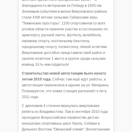
благодарность ветеранам за Победу в 1945-ом.
Значимым событием в жизни Викуловского района
стали XXIII летние сельские Губернские игры
"Тюменские просторы". 1100 спортсменов со всех
уголков области приняли участие в состязаниях по
армспорту, русской лапте, футболу, волейболу,
гиревому спорту, охотничьему биатлону,
городошному спорту, полиатлону, лёгкой атлетике.
Викуловчане достойно представили свой район и
заняли почётное 1 место в группе среди сельских
команд. Есть чем гордиться!
Строительство новой автостанции было начато
летом 2010 года.
Сейчас там ещё идут работы, а
автостанция перенесена в здание на ул. Мичурина.
Планируется, что новая станция распахнёт к лету
2011 года.
С дипломом 3 степени вернулись викуловские
ребята из Владивостока. Там в сентябре 2010 года
проходило Всероссийское первенство детско-
юношеских спортивных школ Урала, Сибири и
Дальнего Востока "Океанский олимп". Воспитанники