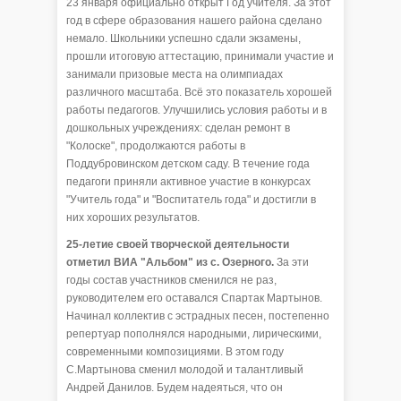
23 января официально открыт Год учителя. За этот
год в сфере образования нашего района сделано
немало. Школьники успешно сдали экзамены,
прошли итоговую аттестацию, принимали участие и
занимали призовые места на олимпиадах
различного масштаба. Всё это показатель хорошей
работы педагогов. Улучшились условия работы и в
дошкольных учреждениях: сделан ремонт в
"Колоске", продолжаются работы в
Поддубровинском детском саду. В течение года
педагоги приняли активное участие в конкурсах
"Учитель года" и "Воспитатель года" и достигли в
них хороших результатов.
25-летие своей творческой деятельности
отметил ВИА "Альбом" из с. Озерного.
За эти
годы состав участников сменился не раз,
руководителем его оставался Спартак Мартынов.
Начинал коллектив с эстрадных песен, постепенно
репертуар пополнялся народными, лирическими,
современными композициями. В этом году
С.Мартынова сменил молодой и талантливый
Андрей Данилов. Будем надеяться, что он