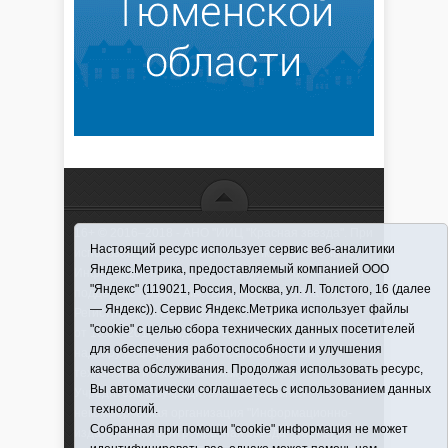
16+ © 2016–2018 - АНО "ИИЦ "Красная звезда". При
Настоящий ресурс использует сервис веб-аналитики
использовании материалов ссылка обязательна
Яндекс.Метрика, предоставляемый компанией ООО
Информационная лента выходит при финансовой
"Яндекс" (119021, Россия, Москва, ул. Л. Толстого, 16 (далее
поддержке правительства Тюменской области
— Яндекс)). Сервис Яндекс.Метрика использует файлы
Регистрационный номер СМИ ЭЛ № ФС 77-66066
"cookie" с целью сбора технических данных посетителей
от 10.06. 2016 г. выдано Федеральной службой по
для обеспечения работоспособности и улучшения
надзору в сфере связи, информационных
качества обслуживания. Продолжая использовать ресурс,
технологий и массовых коммуникаций.
Вы автоматически соглашаетесь с использованием данных
Учредитель (соучредители) Автономная
технологий.
некоммерческая организация "Информационно-
Собранная при помощи "cookie" информация не может
издательский центр "Красная звезда"" (627570,