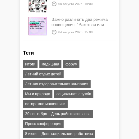
06 августа 2026, 16:00
Важно различать два режима
оповещения: "Ракетная или
БПЛА опасность" и "Угроза
04 августа 2026, 15:00
атаки ракеты или БПЛА"
Теги
Итоги
медицина
форум
Летний отдых детей
Летняя оздоровительная кампания
Мы и природа
социальная служба
осторожно мошенники
20 сентября – День работников леса
Пресс-конференция
8 июня – День социального работника