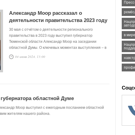
Пресс
ремёс
Александр Моор рассказал о
деятельности правительства 2023 году
Нацпр
автод
30 мая с отчётом о деятельности регионального
в мире
правительства в 2023 году выступил губернатор
Тюменской области Александр Моор на заседании
Нацпр
областной Думы. О ключевых моментах выступления – в
подде
нашей публикации.
04 июня 2024, 13:00
навст
профи
Соцс
губернатора областной Думе
лександр Моор выступил с ежегодным посланием областной
вим жителям нашего района.