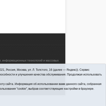
зи, информационных технологий и массовых
 Россия, Москва, ул. Л. Толстого, 16 (далее — Яндекс)). Сервис
а"" (627570, Тюменская обл., Викуловский
способности и улучшения качества обслуживания. Продолжая использовать
32; 2-41-36.
оту сайта. Информация об использовании вами данного сайта, собранная
пользования "cookie", выбрав соответствующие настройки в браузере.