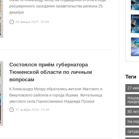
области Александр Моор на подведении итогов в ходе
расширенного заседания правительства региона 25
декабря.
04 января 2025, 16:00
Состоялся приём губернатора
Тюменской области по личным
Теги
вопросам
27 ию
К Александру Моору обратились жители Уватского и
Викуловского районов и города Ишима. Жительница
Нацпр
уватского села Горнослинкино Надежда Пузина
предп
попросила помочь с ремонтом дома. Ее старший сын –
12 ноября 2024, 12:00
80 ле
участник СВО. Надежда одна воспитывает ещё двух
сыновей. Губернатор поручил выделить необходимую, по
На пор
её мнению, сумму. Если этих средств окажется
ситуа
недостаточно, окажут дополнительную поддержку.