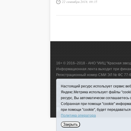
22 сентября 2018, 09:35
16+ © 2016–2018 - АНО "ИИЦ "Красная звез
Информационная лента выходит при финанс
Регистрационный номер СМИ ЭЛ № ФС 77-660
коммуникаций.
Настоящий ресурс использует сервис веб-
Учредитель (соучредители) Автономная нек
Яндекс.Метрика использует файлы "cook
р-н, с. Викулово, ул. Ленина, д. 5).
ресурс, Вы автоматически соглашаетесь 
Главный редактор Антюхова Светлана Влад
Собранная при помощи "cookie" информа
Политика оператора
|
RSS
при помощи "cookie", будет передаваться
Политика оператора
Закрыть