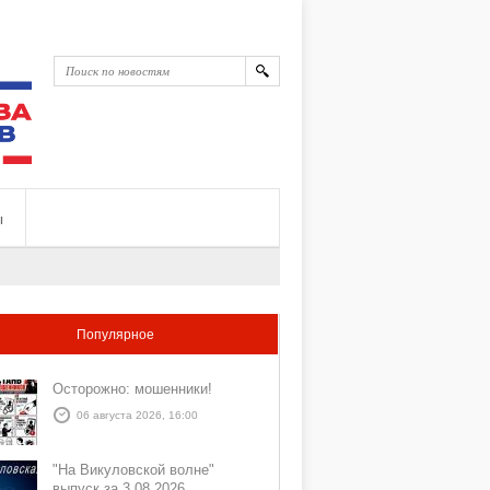
ы
Популярное
Осторожно: мошенники!
06 августа 2026, 16:00
"На Викуловской волне"
выпуск за 3 08 2026