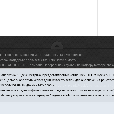
да". При использовании материалов ссылка обязательна
овой поддержке правительства Тюменской области
66 от 10.06. 2016 г. выдано Федеральной службой по надзору в сфере свя
аналитики Яндекс.Метрика, предоставляемый компанией ООО "Яндекс" (119021,
оммерческая организация "Информационно-издательский центр "Красная звезд
ie" с целью сбора технических данных посетителей для обеспечения работо
с использованием данных технологий.
имировна. Адрес электронной почты:
krasnay_zvezda@obl72.ru
Телефон: 2-42-
ция не может идентифицировать вас, однако может помочь нам улучшить раб
 Яндексу и храниться на серверах Яндекса в РФ. Вы можете отказаться от ис