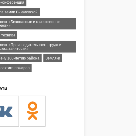
-конференция
ла земли Викуловской
оект «Безопасные и качественные
ороги»
 техники
оект «Производительность труда и
ржка занятости»
речу 100-летию района
Земляки
лактика пожаров
ети